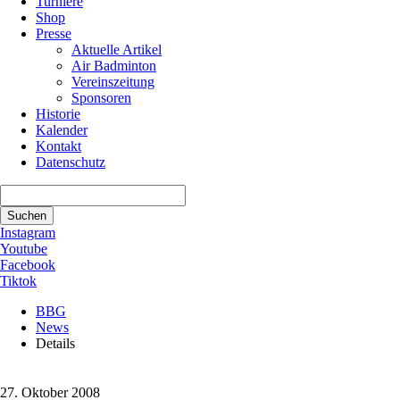
Turniere
Shop
Presse
Aktuelle Artikel
Air Badminton
Vereinszeitung
Sponsoren
Historie
Kalender
Kontakt
Datenschutz
Suchbegriffe
Suchen
Instagram
Youtube
Facebook
Tiktok
BBG
News
Details
27. Oktober 2008