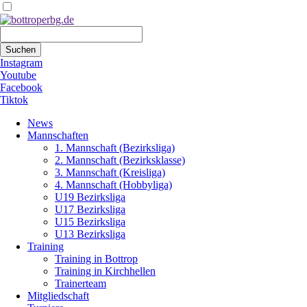
Suchbegriffe
Suchen
Instagram
Youtube
Facebook
Tiktok
Navigation
News
überspringen
Mannschaften
1. Mannschaft (Bezirksliga)
2. Mannschaft (Bezirksklasse)
3. Mannschaft (Kreisliga)
4. Mannschaft (Hobbyliga)
U19 Bezirksliga
U17 Bezirksliga
U15 Bezirksliga
U13 Bezirksliga
Training
Training in Bottrop
Training in Kirchhellen
Trainerteam
Mitgliedschaft