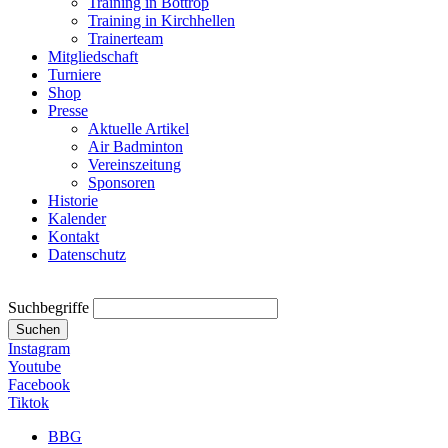
Training in Bottrop
Training in Kirchhellen
Trainerteam
Mitgliedschaft
Turniere
Shop
Presse
Aktuelle Artikel
Air Badminton
Vereinszeitung
Sponsoren
Historie
Kalender
Kontakt
Datenschutz
Suchbegriffe
Suchen
Instagram
Youtube
Facebook
Tiktok
BBG