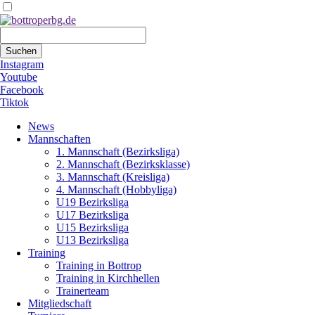
Suchbegriffe
Suchen
Instagram
Youtube
Facebook
Tiktok
Navigation
News
überspringen
Mannschaften
1. Mannschaft (Bezirksliga)
2. Mannschaft (Bezirksklasse)
3. Mannschaft (Kreisliga)
4. Mannschaft (Hobbyliga)
U19 Bezirksliga
U17 Bezirksliga
U15 Bezirksliga
U13 Bezirksliga
Training
Training in Bottrop
Training in Kirchhellen
Trainerteam
Mitgliedschaft