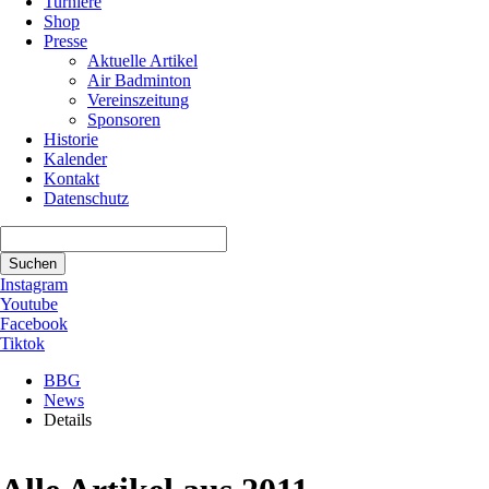
Turniere
Shop
Presse
Aktuelle Artikel
Air Badminton
Vereinszeitung
Sponsoren
Historie
Kalender
Kontakt
Datenschutz
Suchbegriffe
Suchen
Instagram
Youtube
Facebook
Tiktok
BBG
News
Details