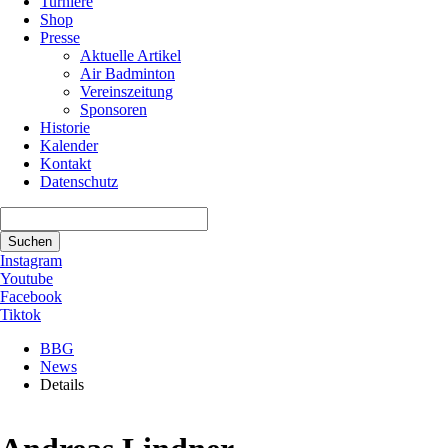
Turniere
Shop
Presse
Aktuelle Artikel
Air Badminton
Vereinszeitung
Sponsoren
Historie
Kalender
Kontakt
Datenschutz
Suchbegriffe
Suchen
Instagram
Youtube
Facebook
Tiktok
BBG
News
Details