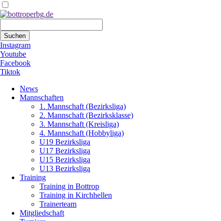
Suchbegriffe
Suchen
Instagram
Youtube
Facebook
Tiktok
Navigation
News
überspringen
Mannschaften
1. Mannschaft (Bezirksliga)
2. Mannschaft (Bezirksklasse)
3. Mannschaft (Kreisliga)
4. Mannschaft (Hobbyliga)
U19 Bezirksliga
U17 Bezirksliga
U15 Bezirksliga
U13 Bezirksliga
Training
Training in Bottrop
Training in Kirchhellen
Trainerteam
Mitgliedschaft