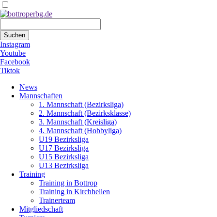
Suchbegriffe
Suchen
Instagram
Youtube
Facebook
Tiktok
Navigation
News
überspringen
Mannschaften
1. Mannschaft (Bezirksliga)
2. Mannschaft (Bezirksklasse)
3. Mannschaft (Kreisliga)
4. Mannschaft (Hobbyliga)
U19 Bezirksliga
U17 Bezirksliga
U15 Bezirksliga
U13 Bezirksliga
Training
Training in Bottrop
Training in Kirchhellen
Trainerteam
Mitgliedschaft