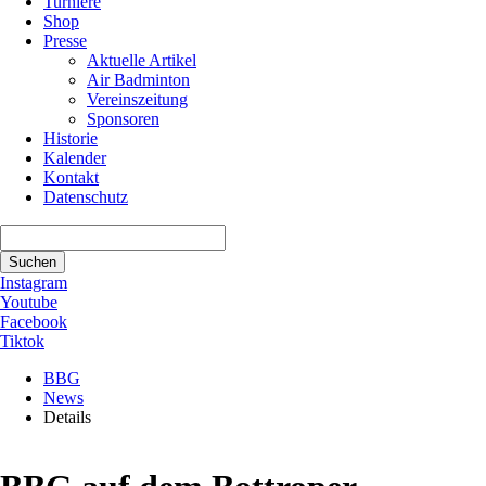
Turniere
Shop
Presse
Aktuelle Artikel
Air Badminton
Vereinszeitung
Sponsoren
Historie
Kalender
Kontakt
Datenschutz
Suchbegriffe
Suchen
Instagram
Youtube
Facebook
Tiktok
BBG
News
Details