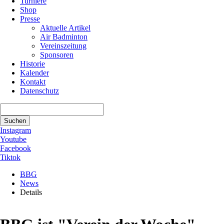
Turniere
Shop
Presse
Aktuelle Artikel
Air Badminton
Vereinszeitung
Sponsoren
Historie
Kalender
Kontakt
Datenschutz
Suchbegriffe
Suchen
Instagram
Youtube
Facebook
Tiktok
BBG
News
Details