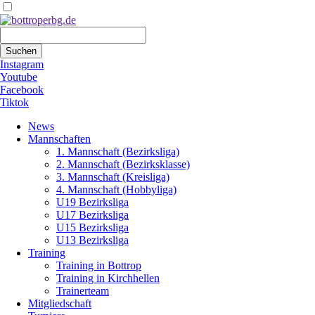
Suchbegriffe
Suchen
Instagram
Youtube
Facebook
Tiktok
Navigation
News
überspringen
Mannschaften
1. Mannschaft (Bezirksliga)
2. Mannschaft (Bezirksklasse)
3. Mannschaft (Kreisliga)
4. Mannschaft (Hobbyliga)
U19 Bezirksliga
U17 Bezirksliga
U15 Bezirksliga
U13 Bezirksliga
Training
Training in Bottrop
Training in Kirchhellen
Trainerteam
Mitgliedschaft