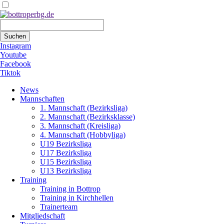
Suchbegriffe
Suchen
Instagram
Youtube
Facebook
Tiktok
Navigation
News
überspringen
Mannschaften
1. Mannschaft (Bezirksliga)
2. Mannschaft (Bezirksklasse)
3. Mannschaft (Kreisliga)
4. Mannschaft (Hobbyliga)
U19 Bezirksliga
U17 Bezirksliga
U15 Bezirksliga
U13 Bezirksliga
Training
Training in Bottrop
Training in Kirchhellen
Trainerteam
Mitgliedschaft