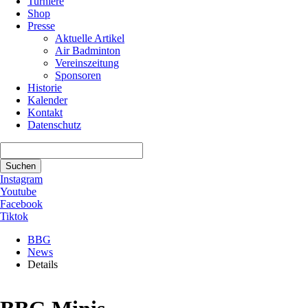
Turniere
Shop
Presse
Aktuelle Artikel
Air Badminton
Vereinszeitung
Sponsoren
Historie
Kalender
Kontakt
Datenschutz
Suchbegriffe
Suchen
Instagram
Youtube
Facebook
Tiktok
BBG
News
Details