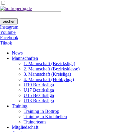
Suchbegriffe
Suchen
Instagram
Youtube
Facebook
Tiktok
Navigation
News
überspringen
Mannschaften
1. Mannschaft (Bezirksliga)
2. Mannschaft (Bezirksklasse)
3. Mannschaft (Kreisliga)
4. Mannschaft (Hobbyliga)
U19 Bezirksliga
U17 Bezirksliga
U15 Bezirksliga
U13 Bezirksliga
Training
Training in Bottrop
Training in Kirchhellen
Trainerteam
Mitgliedschaft