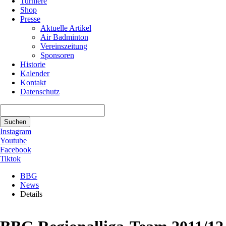
Turniere
Shop
Presse
Aktuelle Artikel
Air Badminton
Vereinszeitung
Sponsoren
Historie
Kalender
Kontakt
Datenschutz
Suchbegriffe
Suchen
Instagram
Youtube
Facebook
Tiktok
BBG
News
Details