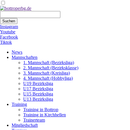
Suchbegriffe
Suchen
Instagram
Youtube
Facebook
Tiktok
Navigation
News
überspringen
Mannschaften
1. Mannschaft (Bezirksliga)
2. Mannschaft (Bezirksklasse)
3. Mannschaft (Kreisliga)
4. Mannschaft (Hobbyliga)
U19 Bezirksliga
U17 Bezirksliga
U15 Bezirksliga
U13 Bezirksliga
Training
Training in Bottrop
Training in Kirchhellen
Trainerteam
Mitgliedschaft