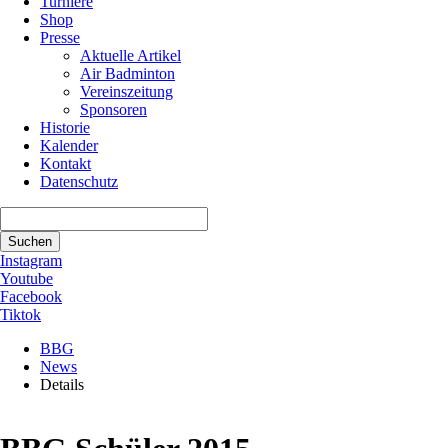
Turniere
Shop
Presse
Aktuelle Artikel
Air Badminton
Vereinszeitung
Sponsoren
Historie
Kalender
Kontakt
Datenschutz
Suchbegriffe
Suchen
Instagram
Youtube
Facebook
Tiktok
BBG
News
Details