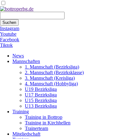
Suchbegriffe
Suchen
Instagram
Youtube
Facebook
Tiktok
Navigation
News
überspringen
Mannschaften
1. Mannschaft (Bezirksliga)
2. Mannschaft (Bezirksklasse)
3. Mannschaft (Kreisliga)
4. Mannschaft (Hobbyliga)
U19 Bezirksliga
U17 Bezirksliga
U15 Bezirksliga
U13 Bezirksliga
Training
Training in Bottrop
Training in Kirchhellen
Trainerteam
Mitgliedschaft