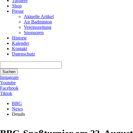
Turniere
Shop
Presse
Aktuelle Artikel
Air Badminton
Vereinszeitung
Sponsoren
Historie
Kalender
Kontakt
Datenschutz
Suchbegriffe
Suchen
Instagram
Youtube
Facebook
Tiktok
BBG
News
Details