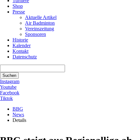
Turniere
Shop
Presse
Aktuelle Artikel
Air Badminton
Vereinszeitung
Sponsoren
Historie
Kalender
Kontakt
Datenschutz
Suchbegriffe
Suchen
Instagram
Youtube
Facebook
Tiktok
BBG
News
Details