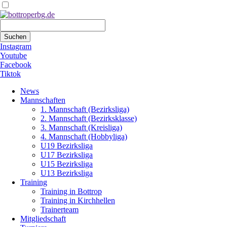
Suchbegriffe
Suchen
Instagram
Youtube
Facebook
Tiktok
Navigation
News
überspringen
Mannschaften
1. Mannschaft (Bezirksliga)
2. Mannschaft (Bezirksklasse)
3. Mannschaft (Kreisliga)
4. Mannschaft (Hobbyliga)
U19 Bezirksliga
U17 Bezirksliga
U15 Bezirksliga
U13 Bezirksliga
Training
Training in Bottrop
Training in Kirchhellen
Trainerteam
Mitgliedschaft