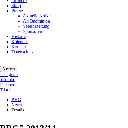
Turniere
Shop
Presse
Aktuelle Artikel
Air Badminton
Vereinszeitung
Sponsoren
Historie
Kalender
Kontakt
Datenschutz
Suchbegriffe
Suchen
Instagram
Youtube
Facebook
Tiktok
BBG
News
Details