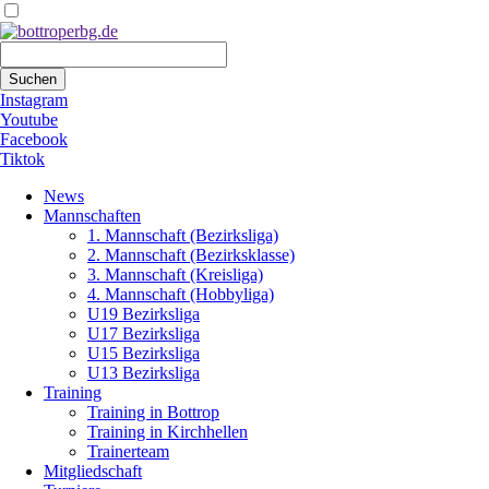
Suchbegriffe
Suchen
Instagram
Youtube
Facebook
Tiktok
Navigation
News
überspringen
Mannschaften
1. Mannschaft (Bezirksliga)
2. Mannschaft (Bezirksklasse)
3. Mannschaft (Kreisliga)
4. Mannschaft (Hobbyliga)
U19 Bezirksliga
U17 Bezirksliga
U15 Bezirksliga
U13 Bezirksliga
Training
Training in Bottrop
Training in Kirchhellen
Trainerteam
Mitgliedschaft