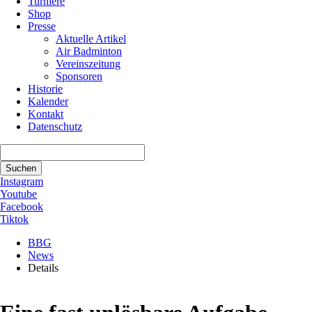
Turniere
Shop
Presse
Aktuelle Artikel
Air Badminton
Vereinszeitung
Sponsoren
Historie
Kalender
Kontakt
Datenschutz
Suchbegriffe
Suchen
Instagram
Youtube
Facebook
Tiktok
BBG
News
Details