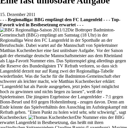
Eine fast unlösbare Aufgabe
15. Dezember 2011
- - - Regionalliga: BBG empfängt den FC Langenfeld - - - Top-
Favorit wird in Bestbesetzung erwartet - - -
Die Bottroper Badminton-
Gemeinschaft (BBG) empfängt am Samstag (18 Uhr) in der
Regionalliga West den FC Langenfeld in der Sporthalle an der
Berufsschule. Dabei wartet auf die Mannschaft von Spielertrainer
Matthias Kuchenbecker eine fast unlösbare Aufgabe. Vor der Saison
galt der ehemalige deutsche Mannschaftsmeister aus dem Rheinland
als Liga-Favorit Nummer eins. Das Spitzenspiel ging allerdings gegen
die Reserve des Bundesligisten TV Refrath verloren, so dass sich
Langenfeld derzeit nur auf Rang zwei der Regionalliga-Tabelle
wiederfindet. Was die Sache für die Badminton-Gemeinschaft eher
schwerer als leichter macht, wie Matthias Kuchenbecker erklärt:
"Langenfeld hat als Parole ausgegeben, jetzt jedes Spiel möglichst
hoch zu gewinnen und nichts liegen zu lassen", weiß der
Spielertrainer. Die jüngsten Ergebnisse der Langenfelder - 7:1 gegen
Bonn-Beuel und 8:0 gegen Hohenlimburg - zeugen davon. Denn am
Ende könnte das Spielverhältnis den Ausschlag im Aufstiegskampf mit
Refrath geben. "Einen Punkt zu holen wird sehr, sehr schwierig", sagt
Kuchenbecker.
Die Nummer eins der BBG
erwartet Langenfeld in Bestbesetzung, das heißt mit ihren
ausländischen Spitzenspielern Claudine Barnig (Luxemburg), Maxime