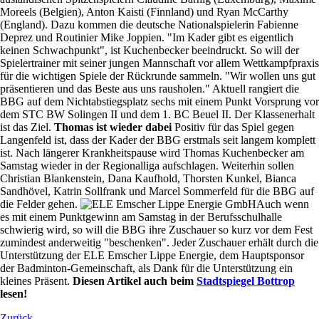
Moreels (Belgien), Anton Kaisti (Finnland) und Ryan McCarthy
(England). Dazu kommen die deutsche Nationalspielerin Fabienne
Deprez und Routinier Mike Joppien. "Im Kader gibt es eigentlich
keinen Schwachpunkt", ist Kuchenbecker beeindruckt. So will der
Spielertrainer mit seiner jungen Mannschaft vor allem Wettkampfpraxis
für die wichtigen Spiele der Rückrunde sammeln. "Wir wollen uns gut
präsentieren und das Beste aus uns rausholen." Aktuell rangiert die
BBG auf dem Nichtabstiegsplatz sechs mit einem Punkt Vorsprung vor
dem STC BW Solingen II und dem 1. BC Beuel II. Der Klassenerhalt
ist das Ziel.
Thomas ist wieder dabei
Positiv für das Spiel gegen
Langenfeld ist, dass der Kader der BBG erstmals seit langem komplett
ist. Nach längerer Krankheitspause wird Thomas Kuchenbecker am
Samstag wieder in der Regionalliga aufschlagen. Weiterhin sollen
Christian Blankenstein, Dana Kaufhold, Thorsten Kunkel, Bianca
Sandhövel, Katrin Sollfrank und Marcel Sommerfeld für die BBG auf
die Felder gehen.
Auch wenn
es mit einem Punktgewinn am Samstag in der Berufsschulhalle
schwierig wird, so will die BBG ihre Zuschauer so kurz vor dem Fest
zumindest anderweitig "beschenken". Jeder Zuschauer erhält durch die
Unterstützung der ELE Emscher Lippe Energie, dem Hauptsponsor
der Badminton-Gemeinschaft, als Dank für die Unterstützung ein
kleines Präsent.
Diesen Artikel auch beim
Stadtspiegel Bottrop
lesen!
Zurück