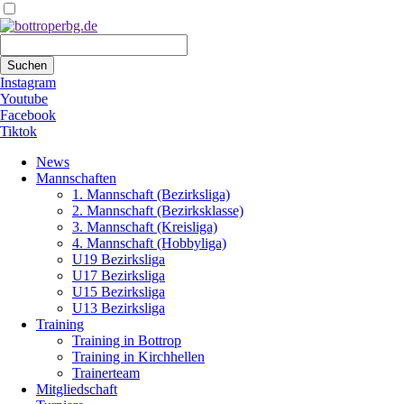
Suchbegriffe
Suchen
Instagram
Youtube
Facebook
Tiktok
Navigation
News
überspringen
Mannschaften
1. Mannschaft (Bezirksliga)
2. Mannschaft (Bezirksklasse)
3. Mannschaft (Kreisliga)
4. Mannschaft (Hobbyliga)
U19 Bezirksliga
U17 Bezirksliga
U15 Bezirksliga
U13 Bezirksliga
Training
Training in Bottrop
Training in Kirchhellen
Trainerteam
Mitgliedschaft