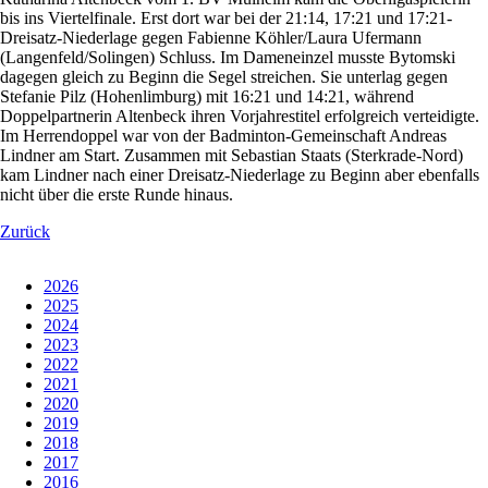
bis ins Viertelfinale. Erst dort war bei der 21:14, 17:21 und 17:21-
Dreisatz-Niederlage gegen Fabienne Köhler/Laura Ufermann
(Langenfeld/Solingen) Schluss. Im Dameneinzel musste Bytomski
dagegen gleich zu Beginn die Segel streichen. Sie unterlag gegen
Stefanie Pilz (Hohenlimburg) mit 16:21 und 14:21, während
Doppelpartnerin Altenbeck ihren Vorjahrestitel erfolgreich verteidigte.
Im Herrendoppel war von der Badminton-Gemeinschaft Andreas
Lindner am Start. Zusammen mit Sebastian Staats (Sterkrade-Nord)
kam Lindner nach einer Dreisatz-Niederlage zu Beginn aber ebenfalls
nicht über die erste Runde hinaus.
Zurück
2026
2025
2024
2023
2022
2021
2020
2019
2018
2017
2016