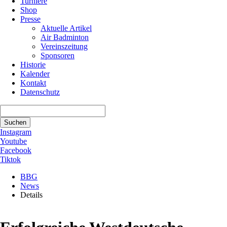
Turniere
Shop
Presse
Aktuelle Artikel
Air Badminton
Vereinszeitung
Sponsoren
Historie
Kalender
Kontakt
Datenschutz
Suchbegriffe
Suchen
Instagram
Youtube
Facebook
Tiktok
BBG
News
Details