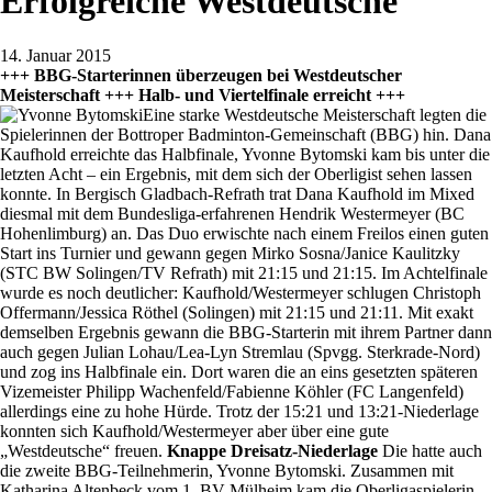
Erfolgreiche Westdeutsche
14. Januar 2015
+++ BBG-Starterinnen überzeugen bei Westdeutscher
Meisterschaft +++ Halb- und Viertelfinale erreicht +++
Eine starke Westdeutsche Meisterschaft legten die
Spielerinnen der Bottroper Badminton-Gemeinschaft (BBG) hin. Dana
Kaufhold erreichte das Halbfinale, Yvonne Bytomski kam bis unter die
letzten Acht – ein Ergebnis, mit dem sich der Oberligist sehen lassen
konnte. In Bergisch Gladbach-Refrath trat Dana Kaufhold im Mixed
diesmal mit dem Bundesliga-erfahrenen Hendrik Westermeyer (BC
Hohenlimburg) an. Das Duo erwischte nach einem Freilos einen guten
Start ins Turnier und gewann gegen Mirko Sosna/Janice Kaulitzky
(STC BW Solingen/TV Refrath) mit 21:15 und 21:15. Im Achtelfinale
wurde es noch deutlicher: Kaufhold/Westermeyer schlugen Christoph
Offermann/Jessica Röthel (Solingen) mit 21:15 und 21:11. Mit exakt
demselben Ergebnis gewann die BBG-Starterin mit ihrem Partner dann
auch gegen Julian Lohau/Lea-Lyn Stremlau (Spvgg. Sterkrade-Nord)
und zog ins Halbfinale ein. Dort waren die an eins gesetzten späteren
Vizemeister Philipp Wachenfeld/Fabienne Köhler (FC Langenfeld)
allerdings eine zu hohe Hürde. Trotz der 15:21 und 13:21-Niederlage
konnten sich Kaufhold/Westermeyer aber über eine gute
„Westdeutsche“ freuen.
Knappe Dreisatz-Niederlage
Die hatte auch
die zweite BBG-Teilnehmerin, Yvonne Bytomski. Zusammen mit
Katharina Altenbeck vom 1. BV Mülheim kam die Oberligaspielerin