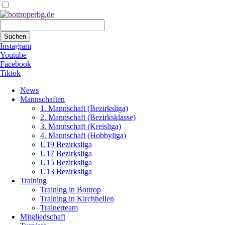
Suchbegriffe
Suchen
Instagram
Youtube
Facebook
Tiktok
Navigation
News
überspringen
Mannschaften
1. Mannschaft (Bezirksliga)
2. Mannschaft (Bezirksklasse)
3. Mannschaft (Kreisliga)
4. Mannschaft (Hobbyliga)
U19 Bezirksliga
U17 Bezirksliga
U15 Bezirksliga
U13 Bezirksliga
Training
Training in Bottrop
Training in Kirchhellen
Trainerteam
Mitgliedschaft