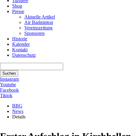
Turniere
Shop
Presse
Aktuelle Artikel
Air Badminton
Vereinszeitung
Sponsoren
Historie
Kalender
Kontakt
Datenschutz
Suchbegriffe
Suchen
Instagram
Youtube
Facebook
Tiktok
BBG
News
Details