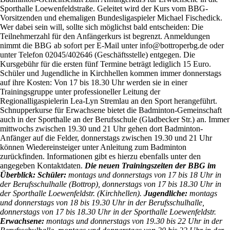
Sporthalle Loewenfeldstraße. Geleitet wird der Kurs vom BBG-
Vorsitzenden und ehemaligen Bundesligaspieler Michael Fischedick.
Wer dabei sein will, sollte sich möglichst bald entscheiden: Die
Teilnehmerzahl für den Anfängerkurs ist begrenzt. Anmeldungen
nimmt die BBG ab sofort per E-Mail unter info@bottroperbg.de oder
unter Telefon 02045/402646 (Geschäftsstelle) entgegen. Die
Kursgebühr für die ersten fünf Termine beträgt lediglich 15 Euro.
Schüler und Jugendliche in Kirchhellen kommen immer donnerstags
auf ihre Kosten: Von 17 bis 18.30 Uhr werden sie in einer
Trainingsgruppe unter professioneller Leitung der
Regionalligaspielerin Lea-Lyn Stremlau an den Sport herangeführt.
Schnupperkurse für Erwachsene bietet die Badminton-Gemeinschaft
auch in der Sporthalle an der Berufsschule (Gladbecker Str.) an. Immer
mittwochs zwischen 19.30 und 21 Uhr gehen dort Badminton-
Anfänger auf die Felder, donnerstags zwischen 19.30 und 21 Uhr
können Wiedereinsteiger unter Anleitung zum Badminton
zurückfinden. Informationen gibt es hierzu ebenfalls unter den
angegeben Kontaktdaten.
Die neuen Trainingszeiten der BBG im
Überblick:
Schüler:
montags und donnerstags von 17 bis 18 Uhr in
der Berufsschulhalle (Bottrop), donnerstags von 17 bis 18.30 Uhr in
der Sporthalle Loewenfeldstr. (Kirchhellen).
Jugendliche:
montags
und donnerstags von 18 bis 19.30 Uhr in der Berufsschulhalle,
donnerstags von 17 bis 18.30 Uhr in der Sporthalle Loewenfeldstr.
Erwachsene:
montags und donnerstags von 19.30 bis 22 Uhr in der