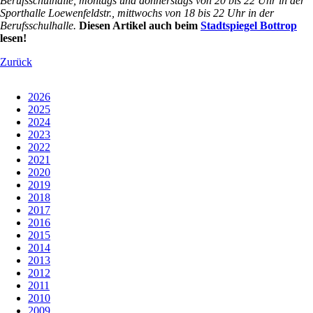
Berufsschulhalle, montags und donnerstags von 20 bis 22 Uhr in der
Sporthalle Loewenfeldstr., mittwochs von 18 bis 22 Uhr in der
Berufsschulhalle.
Diesen Artikel auch beim
Stadtspiegel Bottrop
lesen!
Zurück
2026
2025
2024
2023
2022
2021
2020
2019
2018
2017
2016
2015
2014
2013
2012
2011
2010
2009