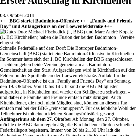
Erster Aufschlag in Kirchhellen
08. Oktober 2014
+++ BBG startet Badminton-Offensive +++ „Family and Friends
Day“ und Anfängerkurs an der Loewenfeldstraße +++
Schnelle Federbälle auf dem Dorf: Die Bottroper Badminton-
Gemeinschaft (BBG) startet eine Badminton-Offensive in Kirchhellen.
Im Sommer hatte sich der 1. BC Kirchhellen der BBG angeschlossen
– seitdem gehen beide Vereine gemeinsam als Badminton-
Gemeinschaft an den Start. Aufgeschlagen wird in Kirchhellen auf den
Feldern in der Sporthalle an der Loewenfeldstraße. Auftakt für die
Badminton-Offensive ist ein „Family and Friends Day“ am Sonntag,
den 19. Oktober. Von 10 bis 14 Uhr sind die BBG-Mitglieder
aufgerufen, in Kirchhellen mal wieder den Schläger zu schwingen –
und dabei die Familie und Freunde einfach mitzubringen. Auch
Kirchhellener, die noch nicht Mitglied sind, können an diesem Tag
einfach mal bei der BBG „reinschnuppern“. Für das leibliche Wohl der
Teilnehmer ist mit einem kleinen Sonntagsfrühstück gesorgt.
Anfängerkurs ab dem 27. Oktober
Ab Montag, den 27. Oktober,
möchte die BBG dann regelmäßig die Kirchhellener für den schnellen
Federballsport begeistern. Immer von 20 bis 21.30 Uhr lädt die
Badminton-Gemeinschaft zum Anfängerkurs für Erwachsene in die