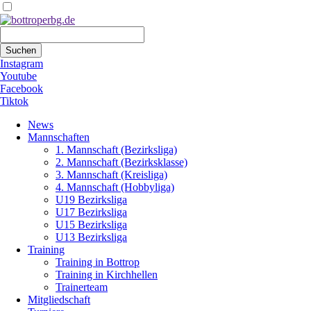
Suchbegriffe
Suchen
Instagram
Youtube
Facebook
Tiktok
Navigation
News
überspringen
Mannschaften
1. Mannschaft (Bezirksliga)
2. Mannschaft (Bezirksklasse)
3. Mannschaft (Kreisliga)
4. Mannschaft (Hobbyliga)
U19 Bezirksliga
U17 Bezirksliga
U15 Bezirksliga
U13 Bezirksliga
Training
Training in Bottrop
Training in Kirchhellen
Trainerteam
Mitgliedschaft