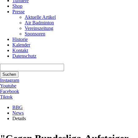
Turniere
Shop
Presse
Aktuelle Artikel
Air Badminton
Vereinszeitung
Sponsoren
Historie
Kalender
Kontakt
Datenschutz
Suchbegriffe
Suchen
Instagram
Youtube
Facebook
Tiktok
BBG
News
Details