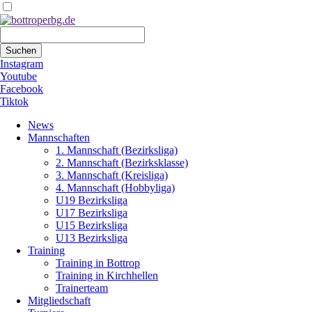
Suchbegriffe
Suchen
Instagram
Youtube
Facebook
Tiktok
Navigation
News
überspringen
Mannschaften
1. Mannschaft (Bezirksliga)
2. Mannschaft (Bezirksklasse)
3. Mannschaft (Kreisliga)
4. Mannschaft (Hobbyliga)
U19 Bezirksliga
U17 Bezirksliga
U15 Bezirksliga
U13 Bezirksliga
Training
Training in Bottrop
Training in Kirchhellen
Trainerteam
Mitgliedschaft