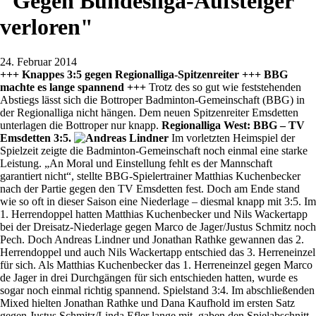
"Gegen Bundesliga-Aufsteiger
verloren"
24. Februar 2014
+++ Knappes 3:5 gegen Regionalliga-Spitzenreiter +++ BBG
machte es lange spannend +++
Trotz des so gut wie feststehenden
Abstiegs lässt sich die Bottroper Badminton-Gemeinschaft (BBG) in
der Regionalliga nicht hängen. Dem neuen Spitzenreiter Emsdetten
unterlagen die Bottroper nur knapp.
Regionalliga West: BBG – TV
Emsdetten 3:5.
Im vorletzten Heimspiel der
Spielzeit zeigte die Badminton-Gemeinschaft noch einmal eine starke
Leistung. „An Moral und Einstellung fehlt es der Mannschaft
garantiert nicht“, stellte BBG-Spielertrainer Matthias Kuchenbecker
nach der Partie gegen den TV Emsdetten fest. Doch am Ende stand
wie so oft in dieser Saison eine Niederlage – diesmal knapp mit 3:5. Im
1. Herrendoppel hatten Matthias Kuchenbecker und Nils Wackertapp
bei der Dreisatz-Niederlage gegen Marco de Jager/Justus Schmitz noch
Pech. Doch Andreas Lindner und Jonathan Rathke gewannen das 2.
Herrendoppel und auch Nils Wackertapp entschied das 3. Herreneinzel
für sich. Als Matthias Kuchenbecker das 1. Herreneinzel gegen Marco
de Jager in drei Durchgängen für sich entschieden hatten, wurde es
sogar noch einmal richtig spannend. Spielstand 3:4. Im abschließenden
Mixed hielten Jonathan Rathke und Dana Kaufhold im ersten Satz
gegen Justus Schmitz/Linda Efler lange mit, gaben den Spielabschnitt