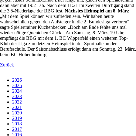
dann aber mit 19:21 ab. Nach dem 11:21 im zweiten Durchgang stand
die 3:5-Niederlage der BBG fest.
Nächstes Heimspiel am 8. März
„Mit dem Spiel können wir zufrieden sein. Wir haben heute
wahrscheinlich gegen den Aufsteiger in die 2. Bundesliga verloren“,
sagte Spielertrainer Kuchenbecker. „Doch am Ende fehlte uns mal
wieder nötige Quentchen Glück.“ Am Samstag, 8. März, 19 Uhr,
empfängt die BBG mit dem 1. BC Wipperfeld einen weiteren Top-
Klub der Liga zum letzten Heimspiel in der Sporthalle an der
Berufsschule. Der Saisonabschluss erfolgt dann am Sonntag, 23. März,
beim BC Hohenlimburg.
Zurück
2026
2025
2024
2023
2022
2021
2020
2019
2018
2017
2016