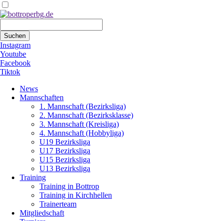
Suchbegriffe
Suchen
Instagram
Youtube
Facebook
Tiktok
Navigation
News
überspringen
Mannschaften
1. Mannschaft (Bezirksliga)
2. Mannschaft (Bezirksklasse)
3. Mannschaft (Kreisliga)
4. Mannschaft (Hobbyliga)
U19 Bezirksliga
U17 Bezirksliga
U15 Bezirksliga
U13 Bezirksliga
Training
Training in Bottrop
Training in Kirchhellen
Trainerteam
Mitgliedschaft