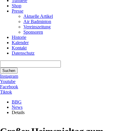
Turniere
Shop
Presse
Aktuelle Artikel
Air Badminton
Vereinszeitung
Sponsoren
Historie
Kalender
Kontakt
Datenschutz
Suchbegriffe
Suchen
Instagram
Youtube
Facebook
Tiktok
BBG
News
Details