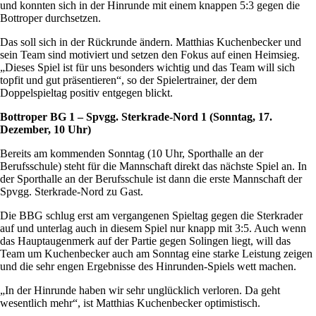
und konnten sich in der Hinrunde mit einem knappen 5:3 gegen die
Bottroper durchsetzen.
Das soll sich in der Rückrunde ändern. Matthias Kuchenbecker und
sein Team sind motiviert und setzen den Fokus auf einen Heimsieg.
„Dieses Spiel ist für uns besonders wichtig und das Team will sich
topfit und gut präsentieren“, so der Spielertrainer, der dem
Doppelspieltag positiv entgegen blickt.
Bottroper BG 1 – Spvgg. Sterkrade-Nord 1 (Sonntag, 17.
Dezember, 10 Uhr)
Bereits am kommenden Sonntag (10 Uhr, Sporthalle an der
Berufsschule) steht für die Mannschaft direkt das nächste Spiel an. In
der Sporthalle an der Berufsschule ist dann die erste Mannschaft der
Spvgg. Sterkrade-Nord zu Gast.
Die BBG schlug erst am vergangenen Spieltag gegen die Sterkrader
auf und unterlag auch in diesem Spiel nur knapp mit 3:5. Auch wenn
das Hauptaugenmerk auf der Partie gegen Solingen liegt, will das
Team um Kuchenbecker auch am Sonntag eine starke Leistung zeigen
und die sehr engen Ergebnisse des Hinrunden-Spiels wett machen.
„In der Hinrunde haben wir sehr unglücklich verloren. Da geht
wesentlich mehr“, ist Matthias Kuchenbecker optimistisch.