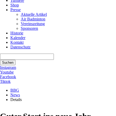
Turniere
Shop
Presse
Aktuelle Artikel
Air Badminton
Vereinszeitung
Sponsoren
Historie
Kalender
Kontakt
Datenschutz
Suchbegriffe
Suchen
Instagram
Youtube
Facebook
Tiktok
BBG
News
Details