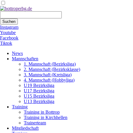
Suchbegriffe
Suchen
Instagram
Youtube
Facebook
Tiktok
Navigation
News
überspringen
Mannschaften
1. Mannschaft (Bezirksliga)
2. Mannschaft (Bezirksklasse)
3. Mannschaft (Kreisliga)
4. Mannschaft (Hobbyliga)
U19 Bezirksliga
U17 Bezirksliga
U15 Bezirksliga
U13 Bezirksliga
Training
Training in Bottrop
Training in Kirchhellen
Trainerteam
Mitgliedschaft