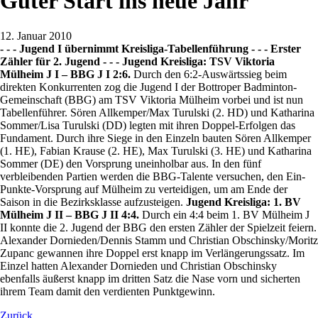
Guter Start ins neue Jahr
12. Januar 2010
- - - Jugend I übernimmt Kreisliga-Tabellenführung - - - Erster
Zähler für 2. Jugend - - -
Jugend Kreisliga: TSV Viktoria
Mülheim J I – BBG J I 2:6.
Durch den 6:2-Auswärtssieg beim
direkten Konkurrenten zog die Jugend I der Bottroper Badminton-
Gemeinschaft (BBG) am TSV Viktoria Mülheim vorbei und ist nun
Tabellenführer. Sören Allkemper/Max Turulski (2. HD) und Katharina
Sommer/Lisa Turulski (DD) legten mit ihren Doppel-Erfolgen das
Fundament. Durch ihre Siege in den Einzeln bauten Sören Allkemper
(1. HE), Fabian Krause (2. HE), Max Turulski (3. HE) und Katharina
Sommer (DE) den Vorsprung uneinholbar aus. In den fünf
verbleibenden Partien werden die BBG-Talente versuchen, den Ein-
Punkte-Vorsprung auf Mülheim zu verteidigen, um am Ende der
Saison in die Bezirksklasse aufzusteigen.
Jugend Kreisliga: 1. BV
Mülheim J II – BBG J II 4:4.
Durch ein 4:4 beim 1. BV Mülheim J
II konnte die 2. Jugend der BBG den ersten Zähler der Spielzeit feiern.
Alexander Dornieden/Dennis Stamm und Christian Obschinsky/Moritz
Zupanc gewannen ihre Doppel erst knapp im Verlängerungssatz. Im
Einzel hatten Alexander Dornieden und Christian Obschinsky
ebenfalls äußerst knapp im dritten Satz die Nase vorn und sicherten
ihrem Team damit den verdienten Punktgewinn.
Zurück