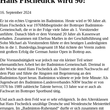
Hans Fischedick wird 90!
16. September 2024
Er ist ein echtes Urgestein im Badminton. Heute wird er 90 Jahre alt.
Hans Fischedick war 1976Mitbegründer der Bottroper Badminton-
Gemeinschaft, die er in der Folge viele Jahre als 1. Vorsitzender
anführte. Danach blieb er dem Vorstand 20 Jahre als Kassenwart
erhalten. Zusammen mit Ehefrau Marlies in der Geschäftsführung und
Sohn Michael als Vorsitzendem führte er den heutigen Landesligisten
bis in die 1. Bundesliga.Insgesamt 18 Mal richtete der Verein zudem
mit großem Erfolg die German Junior Open in Bottrop aus.
Die Vorstandstätigkeit war jedoch nur ein kleiner Teil seiner
ehrenamtlichen Arbeit bei der Badminton-Gemeinschaft. Dreimal in
der Woche stand Hans Fischedick als Trainer mit dem Nachwuchs auf
dem Platz und führte die Jüngsten mit Begeisterung an den
Badminton-Sport heran. Badminton widmete er jede freie Minute: Als
Jugendwart des Badminton-Landesverbandes NRW brachte er von
1976 bis 1989 zahlreiche Talente hervor, 13 Jahre war er auch als
Fachwart im Bottroper Sportbund tätig.
Und auch auch dem Feld war er sehr erfolgreich. In den Altersklassen
hat Hans Fischedick unzählige Deutsche und Westdeutsche Meistertitel
errungen. Im „Badminton-Ruhestand“ durfte er sich zusammen mit