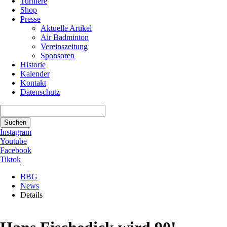
Turniere
Shop
Presse
Aktuelle Artikel
Air Badminton
Vereinszeitung
Sponsoren
Historie
Kalender
Kontakt
Datenschutz
Suchbegriffe
Suchen
Instagram
Youtube
Facebook
Tiktok
BBG
News
Details