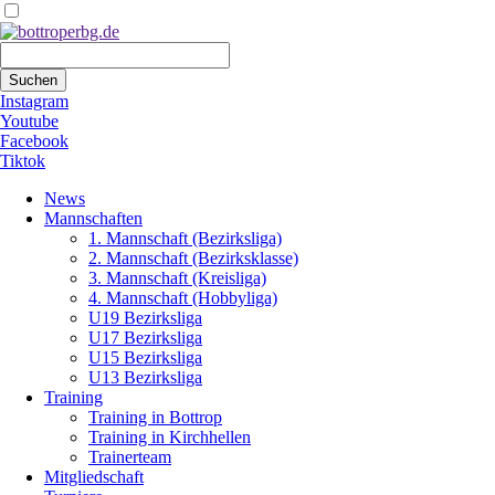
Suchbegriffe
Suchen
Instagram
Youtube
Facebook
Tiktok
Navigation
News
überspringen
Mannschaften
1. Mannschaft (Bezirksliga)
2. Mannschaft (Bezirksklasse)
3. Mannschaft (Kreisliga)
4. Mannschaft (Hobbyliga)
U19 Bezirksliga
U17 Bezirksliga
U15 Bezirksliga
U13 Bezirksliga
Training
Training in Bottrop
Training in Kirchhellen
Trainerteam
Mitgliedschaft