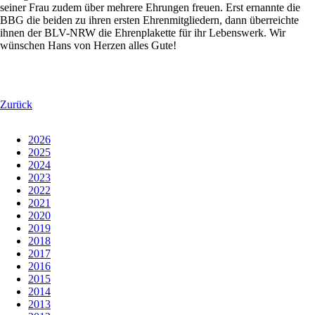
seiner Frau zudem über mehrere Ehrungen freuen. Erst ernannte die
BBG die beiden zu ihren ersten Ehrenmitgliedern, dann überreichte
ihnen der BLV-NRW die Ehrenplakette für ihr Lebenswerk. Wir
wünschen Hans von Herzen alles Gute!
Zurück
2026
2025
2024
2023
2022
2021
2020
2019
2018
2017
2016
2015
2014
2013