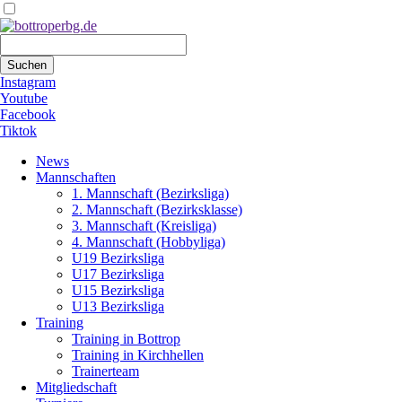
Suchbegriffe
Suchen
Instagram
Youtube
Facebook
Tiktok
Navigation
News
überspringen
Mannschaften
1. Mannschaft (Bezirksliga)
2. Mannschaft (Bezirksklasse)
3. Mannschaft (Kreisliga)
4. Mannschaft (Hobbyliga)
U19 Bezirksliga
U17 Bezirksliga
U15 Bezirksliga
U13 Bezirksliga
Training
Training in Bottrop
Training in Kirchhellen
Trainerteam
Mitgliedschaft