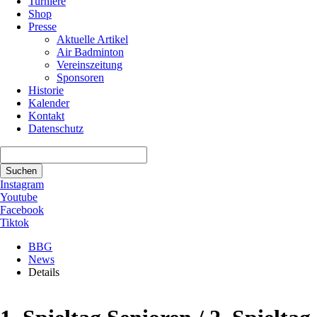
Turniere
Shop
Presse
Aktuelle Artikel
Air Badminton
Vereinszeitung
Sponsoren
Historie
Kalender
Kontakt
Datenschutz
Suchbegriffe
Suchen
Instagram
Youtube
Facebook
Tiktok
BBG
News
Details