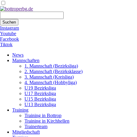
Suchbegriffe
Suchen
Instagram
Youtube
Facebook
Tiktok
Navigation
News
überspringen
Mannschaften
1. Mannschaft (Bezirksliga)
2. Mannschaft (Bezirksklasse)
3. Mannschaft (Kreisliga)
4. Mannschaft (Hobbyliga)
U19 Bezirksliga
U17 Bezirksliga
U15 Bezirksliga
U13 Bezirksliga
Training
Training in Bottrop
Training in Kirchhellen
Trainerteam
Mitgliedschaft