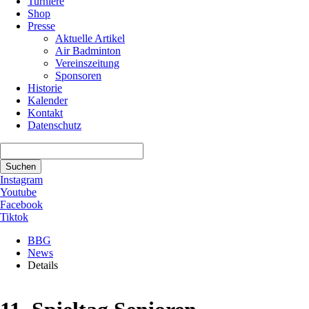
Turniere
Shop
Presse
Aktuelle Artikel
Air Badminton
Vereinszeitung
Sponsoren
Historie
Kalender
Kontakt
Datenschutz
Suchbegriffe
Suchen
Instagram
Youtube
Facebook
Tiktok
BBG
News
Details