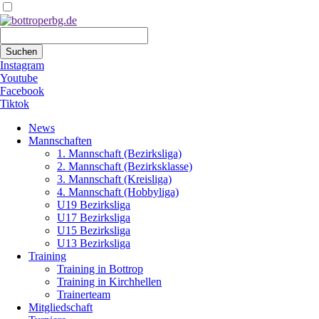
Suchbegriffe
Suchen
Instagram
Youtube
Facebook
Tiktok
Navigation
News
überspringen
Mannschaften
1. Mannschaft (Bezirksliga)
2. Mannschaft (Bezirksklasse)
3. Mannschaft (Kreisliga)
4. Mannschaft (Hobbyliga)
U19 Bezirksliga
U17 Bezirksliga
U15 Bezirksliga
U13 Bezirksliga
Training
Training in Bottrop
Training in Kirchhellen
Trainerteam
Mitgliedschaft