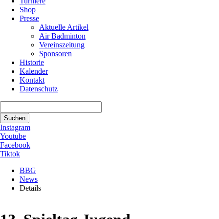
Turniere
Shop
Presse
Aktuelle Artikel
Air Badminton
Vereinszeitung
Sponsoren
Historie
Kalender
Kontakt
Datenschutz
Suchbegriffe
Suchen
Instagram
Youtube
Facebook
Tiktok
BBG
News
Details