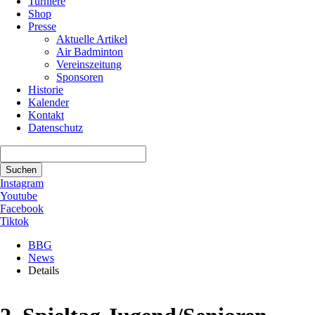
Turniere
Shop
Presse
Aktuelle Artikel
Air Badminton
Vereinszeitung
Sponsoren
Historie
Kalender
Kontakt
Datenschutz
Suchbegriffe
Suchen
Instagram
Youtube
Facebook
Tiktok
BBG
News
Details