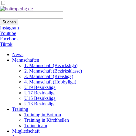
Suchbegriffe
Suchen
Instagram
Youtube
Facebook
Tiktok
Navigation
News
überspringen
Mannschaften
1. Mannschaft (Bezirksliga)
2. Mannschaft (Bezirksklasse)
3. Mannschaft (Kreisliga)
4. Mannschaft (Hobbyliga)
U19 Bezirksliga
U17 Bezirksliga
U15 Bezirksliga
U13 Bezirksliga
Training
Training in Bottrop
Training in Kirchhellen
Trainerteam
Mitgliedschaft