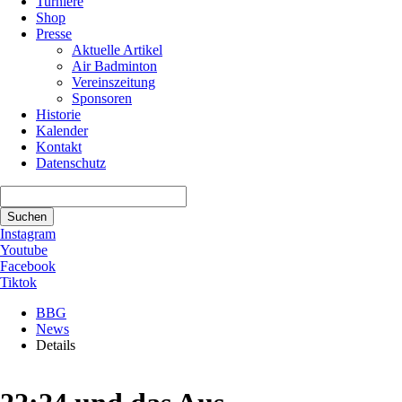
Turniere
Shop
Presse
Aktuelle Artikel
Air Badminton
Vereinszeitung
Sponsoren
Historie
Kalender
Kontakt
Datenschutz
Suchbegriffe
Suchen
Instagram
Youtube
Facebook
Tiktok
BBG
News
Details