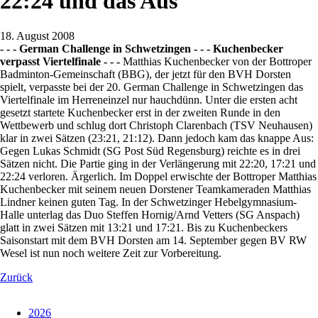
22:24 und das Aus
18. August 2008
- - - German Challenge in Schwetzingen - - - Kuchenbecker
verpasst Viertelfinale - - -
Matthias Kuchenbecker von der Bottroper
Badminton-Gemeinschaft (BBG), der jetzt für den BVH Dorsten
spielt, verpasste bei der 20. German Challenge in Schwetzingen das
Viertelfinale im Herreneinzel nur hauchdünn. Unter die ersten acht
gesetzt startete Kuchenbecker erst in der zweiten Runde in den
Wettbewerb und schlug dort Christoph Clarenbach (TSV Neuhausen)
klar in zwei Sätzen (23:21, 21:12). Dann jedoch kam das knappe Aus:
Gegen Lukas Schmidt (SG Post Süd Regensburg) reichte es in drei
Sätzen nicht. Die Partie ging in der Verlängerung mit 22:20, 17:21 und
22:24 verloren. Ärgerlich. Im Doppel erwischte der Bottroper Matthias
Kuchenbecker mit seinem neuen Dorstener Teamkameraden Matthias
Lindner keinen guten Tag. In der Schwetzinger Hebelgymnasium-
Halle unterlag das Duo Steffen Hornig/Arnd Vetters (SG Anspach)
glatt in zwei Sätzen mit 13:21 und 17:21. Bis zu Kuchenbeckers
Saisonstart mit dem BVH Dorsten am 14. September gegen BV RW
Wesel ist nun noch weitere Zeit zur Vorbereitung.
Zurück
2026