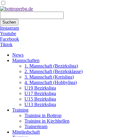
Suchbegriffe
Suchen
Instagram
Youtube
Facebook
Tiktok
Navigation
News
überspringen
Mannschaften
1. Mannschaft (Bezirksliga)
2. Mannschaft (Bezirksklasse)
3. Mannschaft (Kreisliga)
4. Mannschaft (Hobbyliga)
U19 Bezirksliga
U17 Bezirksliga
U15 Bezirksliga
U13 Bezirksliga
Training
Training in Bottrop
Training in Kirchhellen
Trainerteam
Mitgliedschaft