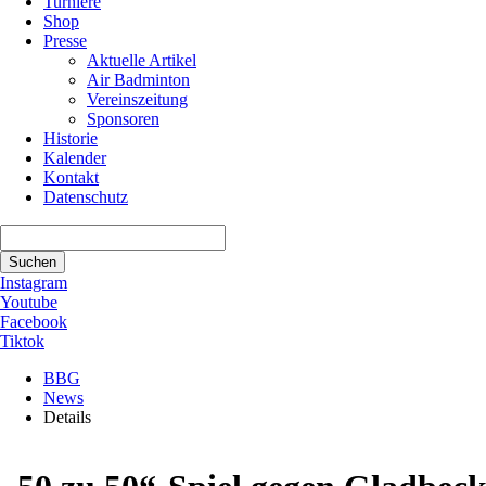
Turniere
Shop
Presse
Aktuelle Artikel
Air Badminton
Vereinszeitung
Sponsoren
Historie
Kalender
Kontakt
Datenschutz
Suchbegriffe
Suchen
Instagram
Youtube
Facebook
Tiktok
BBG
News
Details