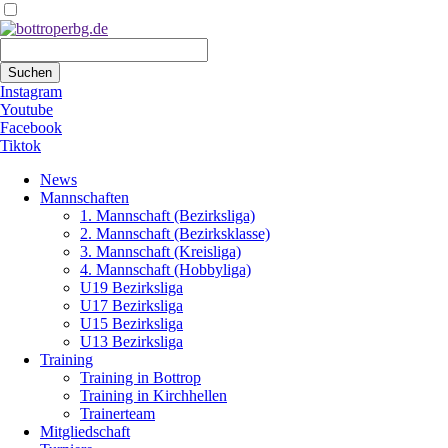
Suchbegriffe
Suchen
Instagram
Youtube
Facebook
Tiktok
Navigation
News
überspringen
Mannschaften
1. Mannschaft (Bezirksliga)
2. Mannschaft (Bezirksklasse)
3. Mannschaft (Kreisliga)
4. Mannschaft (Hobbyliga)
U19 Bezirksliga
U17 Bezirksliga
U15 Bezirksliga
U13 Bezirksliga
Training
Training in Bottrop
Training in Kirchhellen
Trainerteam
Mitgliedschaft