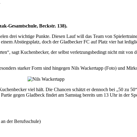
k
ak-Gesamtschule, Beckstr. 138).
n drei wichtige Punkte. Diesen Lauf will das Team von Spielertrainer
 einem Abstiegsplatz, doch der Gladbecker FC auf Platz vier hat ledig
arten“, sagt Kuchenbecker, der selbst verletzungsbedingt nicht mit von
 besonders starker Form sind hingegen Nils Wackertapp (Foto) und Mir
chenbecker viel hält. Die Chancen schätzt er dennoch bei „50 zu 50“ e
e Partie gegen Gladbeck findet am Samstag bereits um 13 Uhr in der Spo
 an der Berufsschule)