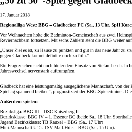
„50 zu 50“-Spiel gegen Gladbec
17. Januar 2018
Regionalliga West: BBG – Gladbecker FC (Sa., 13 Uhr, SpH Korcz
Vor Weihnachten holte die Badminton-Gemeinschaft aus zwei Heimspiele
Reviernachbarn fortsetzen. Mit sechs Zählern steht die BBG weiter auf
„Unser Ziel es ist, zu Hause zu punkten und gut in das neue Jahr zu st
gegen Gladbeck kommt definitiv noch zu früh.“
Ein Fragezeichen steht noch hinter dem Einsatz von Stefan Lesch. In
Jahreswechsel nervenstark auftrumpften.
Gladbeck hat eine leistungsmäßig ausgeglichene Mannschaft, von der Ku
Spieltag spannend bleiben“, prognostiziert der BBG-Spielertrainer. Di
Außerdem spielen:
Bezirksliga: BBG III – DSC Kaiserberg II
Bezirksklasse: BBG IV – 1. Essener BC (beide Sa., 18 Uhr, Sporthalle
Jugend Bezirksklasse: TB Rauxel – BBG (Sa., 17 Uhr)
Mini-Mannschaft U15: TSV Marl-Hüls – BBG (Sa., 15 Uhr).