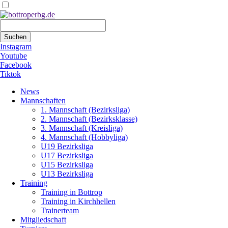
Suchbegriffe
Suchen
Instagram
Youtube
Facebook
Tiktok
Navigation
News
überspringen
Mannschaften
1. Mannschaft (Bezirksliga)
2. Mannschaft (Bezirksklasse)
3. Mannschaft (Kreisliga)
4. Mannschaft (Hobbyliga)
U19 Bezirksliga
U17 Bezirksliga
U15 Bezirksliga
U13 Bezirksliga
Training
Training in Bottrop
Training in Kirchhellen
Trainerteam
Mitgliedschaft