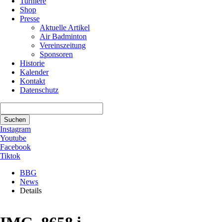
Turniere
Shop
Presse
Aktuelle Artikel
Air Badminton
Vereinszeitung
Sponsoren
Historie
Kalender
Kontakt
Datenschutz
Suchbegriffe
Suchen
Instagram
Youtube
Facebook
Tiktok
BBG
News
Details