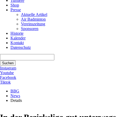
Turniere
Shop
Presse
Aktuelle Artikel
Air Badminton
Vereinszeitung
Sponsoren
Historie
Kalender
Kontakt
Datenschutz
Suchbegriffe
Suchen
Instagram
Youtube
Facebook
Tiktok
BBG
News
Details