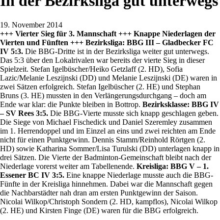
In der Bezirksliga gut unterwegs
19. November 2014
+++ Vierter Sieg für 3. Mannschaft +++ Knappe Niederlagen der
Vierten und Fünften +++
Bezirksliga: BBG III – Gladbecker FC
IV 5:3.
Die BBG-Dritte ist in der Bezirksliga weiter gut unterwegs.
Das 5:3 über den Lokalrivalen war bereits der vierte Sieg in dieser
Spielzeit. Stefan Igelbüscher/Heiko Getzlaff (2. HD), Sofia
Lazic/Melanie Leszijnski (DD) und Melanie Leszijnski (DE) waren in
zwei Sätzen erfolgreich. Stefan Igelbüscher (2. HE) und Stephan
Bruns (3. HE) mussten in den Verlängerungsdurchgang – doch am
Ende war klar: die Punkte bleiben in Bottrop.
Bezirksklasse: BBG IV
– SV Rees 3:5.
Die BBG-Vierte musste sich knapp geschlagen geben.
Die Siege von Michael Fischedick und Daniel Szeremley zusammen
im 1. Herrendoppel und im Einzel an eins und zwei reichten am Ende
nicht für einen Punktgewinn. Dennis Stamm/Reinhold Rörtgen (2.
HD) sowie Katharina Sommer/Lisa Turulski (DD) unterlagen knapp in
drei Sätzen. Die Vierte der Badminton-Gemeinschaft bleibt nach der
Niederlage vorerst weiter am Tabellenende.
Kreisliga: BBG V – 1.
Essener BC IV 3:5.
Eine knappe Niederlage musste auch die BBG-
Fünfte in der Kreisliga hinnehmen. Dabei war die Mannschaft gegen
die Nachbarstädter nah dran am ersten Punktgewinn der Saison.
Nicolai Wilkop/Christoph Sondern (2. HD, kampflos), Nicolai Wilkop
(2. HE) und Kirsten Finge (DE) waren für die BBG erfolgreich.