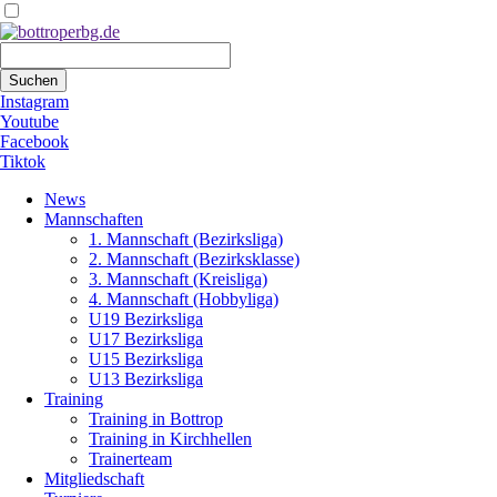
Suchbegriffe
Suchen
Instagram
Youtube
Facebook
Tiktok
Navigation
News
überspringen
Mannschaften
1. Mannschaft (Bezirksliga)
2. Mannschaft (Bezirksklasse)
3. Mannschaft (Kreisliga)
4. Mannschaft (Hobbyliga)
U19 Bezirksliga
U17 Bezirksliga
U15 Bezirksliga
U13 Bezirksliga
Training
Training in Bottrop
Training in Kirchhellen
Trainerteam
Mitgliedschaft