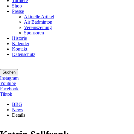
Turniere
Shop
Presse
Aktuelle Artikel
Air Badminton
Vereinszeitung
Sponsoren
Historie
Kalender
Kontakt
Datenschutz
Suchbegriffe
Suchen
Instagram
Youtube
Facebook
Tiktok
BBG
News
Details