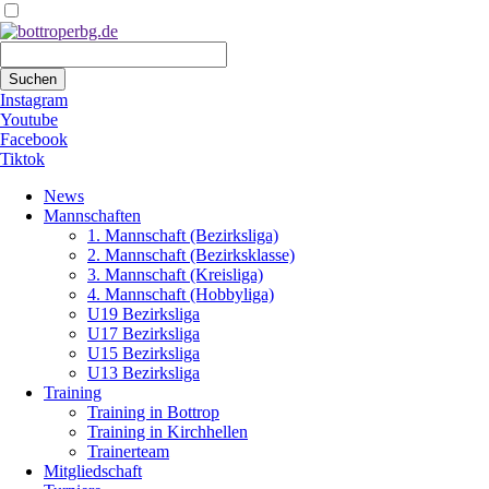
Suchbegriffe
Suchen
Instagram
Youtube
Facebook
Tiktok
Navigation
News
überspringen
Mannschaften
1. Mannschaft (Bezirksliga)
2. Mannschaft (Bezirksklasse)
3. Mannschaft (Kreisliga)
4. Mannschaft (Hobbyliga)
U19 Bezirksliga
U17 Bezirksliga
U15 Bezirksliga
U13 Bezirksliga
Training
Training in Bottrop
Training in Kirchhellen
Trainerteam
Mitgliedschaft