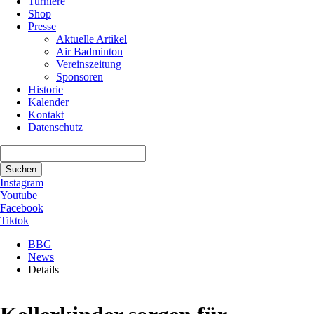
Turniere
Shop
Presse
Aktuelle Artikel
Air Badminton
Vereinszeitung
Sponsoren
Historie
Kalender
Kontakt
Datenschutz
Suchbegriffe
Suchen
Instagram
Youtube
Facebook
Tiktok
BBG
News
Details