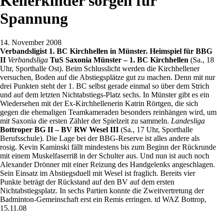
Kellerkinder sorgen für
Spannung
14. November 2008
Verbandsligist 1. BC Kirchhellen in Münster. Heimspiel für BBG
II
Verbandsliga
TuS Saxonia Münster – 1. BC Kirchhellen
(Sa., 18
Uhr, Sporthalle Ost). Beim Schlusslicht werden die Kirchhellener
versuchen, Boden auf die Abstiegsplätze gut zu machen. Denn mit nur
drei Punkten steht der 1. BC selbst gerade einmal so über dem Strich
und auf dem letzten Nichtabstiegs-Platz sechs. In Münster gibt es ein
Wiedersehen mit der Ex-Kirchhellenerin Katrin Rörtgen, die sich
gegen die ehemaligen Teamkameraden besonders reinhängen wird, um
mit Saxonia die ersten Zähler der Spielzeit zu sammeln.
Landesliga
Bottroper BG II – BV RW Wesel III
(Sa., 17 Uhr, Sporthalle
Berufsschule). Die Lage bei der BBG-Reserve ist alles andere als
rosig. Kevin Kaminski fällt mindestens bis zum Beginn der Rückrunde
mit einem Muskelfaserriß in der Schulter aus. Und nun ist auch noch
Alexander Drönner mit einer Reizung des Handgelenks angeschlagen.
Sein Einsatz im Abstiegsduell mit Wesel ist fraglich. Bereits vier
Punkte beträgt der Rückstand auf den BV auf dem ersten
Nichtabstiegsplatz. In sechs Partien konnte die Zweitvertretung der
Badminton-Gemeinschaft erst ein Remis erringen. td WAZ Bottrop,
15.11.08