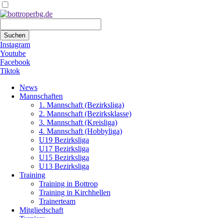
Suchbegriffe
Suchen
Instagram
Youtube
Facebook
Tiktok
Navigation
News
überspringen
Mannschaften
1. Mannschaft (Bezirksliga)
2. Mannschaft (Bezirksklasse)
3. Mannschaft (Kreisliga)
4. Mannschaft (Hobbyliga)
U19 Bezirksliga
U17 Bezirksliga
U15 Bezirksliga
U13 Bezirksliga
Training
Training in Bottrop
Training in Kirchhellen
Trainerteam
Mitgliedschaft