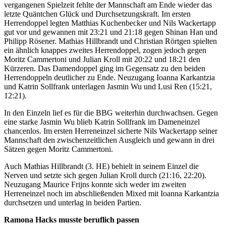
vergangenen Spielzeit fehlte der Mannschaft am Ende wieder das
letzte Quäntchen Glück und Durchsetzungskraft. Im ersten
Herrendoppel legten Matthias Kuchenbecker und Nils Wackertapp
gut vor und gewannen mit 23:21 und 21:18 gegen Shinan Han und
Philipp Rösener. Mathias Hillbrandt und Christian Rörtgen spielten
ein ähnlich knappes zweites Herrendoppel, zogen jedoch gegen
Moritz Cammertoni und Julian Kroll mit 20:22 und 18:21 den
Kürzeren. Das Damendoppel ging im Gegensatz zu den beiden
Herrendoppeln deutlicher zu Ende. Neuzugang Ioanna Karkantzia
und Katrin Sollfrank unterlagen Jasmin Wu und Lusi Ren (15:21,
12:21).
In den Einzeln lief es für die BBG weiterhin durchwachsen. Gegen
eine starke Jasmin Wu blieb Katrin Sollfrank im Dameneinzel
chancenlos. Im ersten Herreneinzel sicherte Nils Wackertapp seiner
Mannschaft den zwischenzeitlichen Ausgleich und gewann in drei
Sätzen gegen Moritz Cammertoni.
Auch Mathias Hillbrandt (3. HE) behielt in seinem Einzel die
Nerven und setzte sich gegen Julian Kroll durch (21:16, 22:20).
Neuzugang Maurice Frijns konnte sich weder im zweiten
Herreneinzel noch im abschließenden Mixed mit Ioanna Karkantzia
durchsetzen und unterlag in beiden Partien.
Ramona Hacks musste beruflich passen