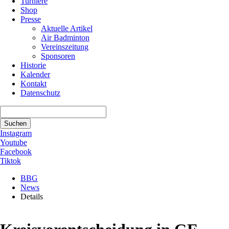
Turniere
Shop
Presse
Aktuelle Artikel
Air Badminton
Vereinszeitung
Sponsoren
Historie
Kalender
Kontakt
Datenschutz
Suchbegriffe
Suchen
Instagram
Youtube
Facebook
Tiktok
BBG
News
Details