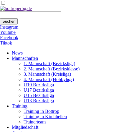
Suchbegriffe
Suchen
Instagram
Youtube
Facebook
Tiktok
Navigation
News
überspringen
Mannschaften
1. Mannschaft (Bezirksliga)
2. Mannschaft (Bezirksklasse)
3. Mannschaft (Kreisliga)
4. Mannschaft (Hobbyliga)
U19 Bezirksliga
U17 Bezirksliga
U15 Bezirksliga
U13 Bezirksliga
Training
Training in Bottrop
Training in Kirchhellen
Trainerteam
Mitgliedschaft