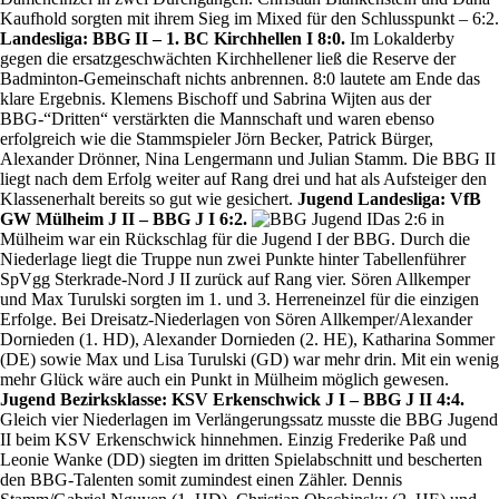
Kaufhold sorgten mit ihrem Sieg im Mixed für den Schlusspunkt – 6:2.
Landesliga: BBG II – 1. BC Kirchhellen I 8:0.
Im Lokalderby
gegen die ersatzgeschwächten Kirchhellener ließ die Reserve der
Badminton-Gemeinschaft nichts anbrennen. 8:0 lautete am Ende das
klare Ergebnis. Klemens Bischoff und Sabrina Wijten aus der
BBG-“Dritten“ verstärkten die Mannschaft und waren ebenso
erfolgreich wie die Stammspieler Jörn Becker, Patrick Bürger,
Alexander Drönner, Nina Lengermann und Julian Stamm. Die BBG II
liegt nach dem Erfolg weiter auf Rang drei und hat als Aufsteiger den
Klassenerhalt bereits so gut wie gesichert.
Jugend Landesliga: VfB
GW Mülheim J II – BBG J I 6:2.
Das 2:6 in
Mülheim war ein Rückschlag für die Jugend I der BBG. Durch die
Niederlage liegt die Truppe nun zwei Punkte hinter Tabellenführer
SpVgg Sterkrade-Nord J II zurück auf Rang vier. Sören Allkemper
und Max Turulski sorgten im 1. und 3. Herreneinzel für die einzigen
Erfolge. Bei Dreisatz-Niederlagen von Sören Allkemper/Alexander
Dornieden (1. HD), Alexander Dornieden (2. HE), Katharina Sommer
(DE) sowie Max und Lisa Turulski (GD) war mehr drin. Mit ein wenig
mehr Glück wäre auch ein Punkt in Mülheim möglich gewesen.
Jugend Bezirksklasse: KSV Erkenschwick J I – BBG J II 4:4.
Gleich vier Niederlagen im Verlängerungssatz musste die BBG Jugend
II beim KSV Erkenschwick hinnehmen. Einzig Frederike Paß und
Leonie Wanke (DD) siegten im dritten Spielabschnitt und bescherten
den BBG-Talenten somit zumindest einen Zähler. Dennis