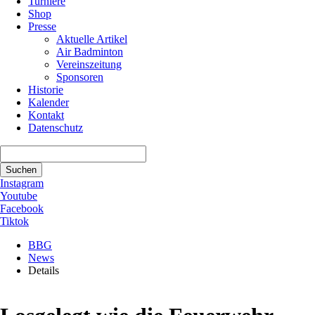
Turniere
Shop
Presse
Aktuelle Artikel
Air Badminton
Vereinszeitung
Sponsoren
Historie
Kalender
Kontakt
Datenschutz
Suchbegriffe
Suchen
Instagram
Youtube
Facebook
Tiktok
BBG
News
Details