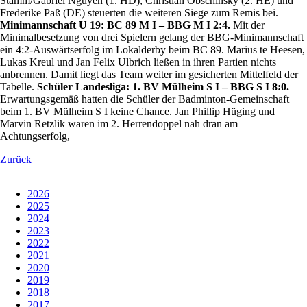
Stamm/Gabriel Nguyen (1. HD), Christian Obschinsky (2. HE) und
Frederike Paß (DE) steuerten die weiteren Siege zum Remis bei.
Minimannschaft U 19: BC 89 M I – BBG M I 2:4.
Mit der
Minimalbesetzung von drei Spielern gelang der BBG-Minimannschaft
ein 4:2-Auswärtserfolg im Lokalderby beim BC 89. Marius te Heesen,
Lukas Kreul und Jan Felix Ulbrich ließen in ihren Partien nichts
anbrennen. Damit liegt das Team weiter im gesicherten Mittelfeld der
Tabelle.
Schüler Landesliga: 1. BV Mülheim S I – BBG S I 8:0.
Erwartungsgemäß hatten die Schüler der Badminton-Gemeinschaft
beim 1. BV Mülheim S I keine Chance. Jan Phillip Hüging und
Marvin Retzlik waren im 2. Herrendoppel nah dran am
Achtungserfolg,
Zurück
2026
2025
2024
2023
2022
2021
2020
2019
2018
2017