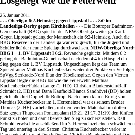
Losgelegt wie die Feuerwehr
25. Januar 2011
- - - Oberliga: 6:2-Heimsieg gegen Lippstadt - - - 8:0 im
Landesliga-Derby gegen Kirchhellen - - -
Die Bottroper Badminton-
Gemeinschaft (BBG) spielt in der NRW-Oberliga weiter groß auf.
Gegen Lippstadt gelang der Mannschaft ein 6:2-Heimsieg. Auch die
BBG-Reserve in der Landesliga war erfolgreich, für die Jugend und
Schüler lief der neunte Spieltag durchwachsen.
NRW-Oberliga Nord:
BBG I – 1. BV Lippstadt I 6:2.
Revanche geglückt: Mit dem 6:2
gelang der Badminton-Gemeinschaft nach dem 4:4 im Hinspiel ein
Sieg gegen den 1. BV Lippstadt. Ungeschlagen liegt das Team um
Spielertrainer Matthias Kuchenbecker weiter drei Punkte vor Verfolger
SpVgg Sterkrade-Nord II an der Tabellenspitze. Gegen den Vierten
Lippstadt legte die BBG los wie die Feuerwehr. Matthias
Kuchenbecker/Fabian Lange (1. HD), Christian Blankenstein/Ralf
Schmidt (2. HD) und Dana Kaufhold/Bianca Sandhövel (DD) holten
gleich alle drei Doppel für Bottrop. Nach einem klaren Erfolg von
Matthias Kuchenbecker im 1. Herreneinzel war es seinem Bruder
Thomas (2. HE) vorbehalten, mit dem vierten Matchball im dritten
Satz gegen Thupeesan Ponampalam (19:21, 21:17, 21:19) den fünften
Punkt zu holen und damit bereits den Sieg zu sicherzustellen. Ralf
Schmidt erwischte anschließend im 3. Herreneinzel einen schwächeren
Tag und unterlag in drei Sätzen, Christina Kuchenbecker verlor im
Dameneinzel in zwei Durchgängen. Christian Blankenstein und Dana