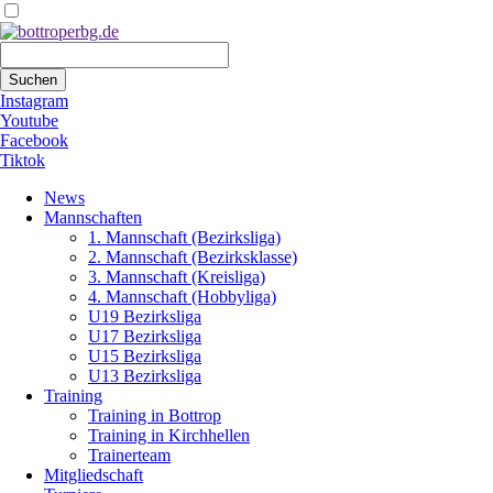
Suchbegriffe
Suchen
Instagram
Youtube
Facebook
Tiktok
Navigation
News
überspringen
Mannschaften
1. Mannschaft (Bezirksliga)
2. Mannschaft (Bezirksklasse)
3. Mannschaft (Kreisliga)
4. Mannschaft (Hobbyliga)
U19 Bezirksliga
U17 Bezirksliga
U15 Bezirksliga
U13 Bezirksliga
Training
Training in Bottrop
Training in Kirchhellen
Trainerteam
Mitgliedschaft