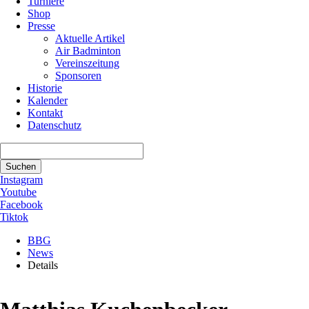
Turniere
Shop
Presse
Aktuelle Artikel
Air Badminton
Vereinszeitung
Sponsoren
Historie
Kalender
Kontakt
Datenschutz
Suchbegriffe
Suchen
Instagram
Youtube
Facebook
Tiktok
BBG
News
Details