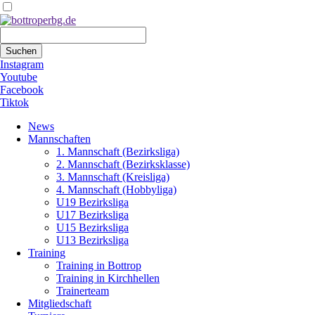
Suchbegriffe
Suchen
Instagram
Youtube
Facebook
Tiktok
Navigation
News
überspringen
Mannschaften
1. Mannschaft (Bezirksliga)
2. Mannschaft (Bezirksklasse)
3. Mannschaft (Kreisliga)
4. Mannschaft (Hobbyliga)
U19 Bezirksliga
U17 Bezirksliga
U15 Bezirksliga
U13 Bezirksliga
Training
Training in Bottrop
Training in Kirchhellen
Trainerteam
Mitgliedschaft