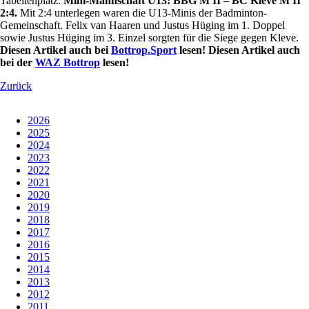
Tabellenplatz.
Mini-Mannschaft U13: BBG M II – BC Kleve M II
2:4.
Mit 2:4 unterlegen waren die U13-Minis der Badminton-
Gemeinschaft. Felix van Haaren und Justus Hüging im 1. Doppel
sowie Justus Hüging im 3. Einzel sorgten für die Siege gegen Kleve.
Diesen Artikel auch bei
Bottrop.Sport
lesen!
Diesen Artikel auch
bei der
WAZ Bottrop
lesen!
Zurück
2026
2025
2024
2023
2022
2021
2020
2019
2018
2017
2016
2015
2014
2013
2012
2011