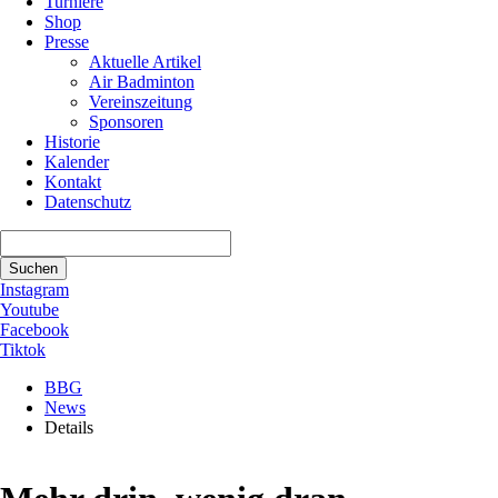
Turniere
Shop
Presse
Aktuelle Artikel
Air Badminton
Vereinszeitung
Sponsoren
Historie
Kalender
Kontakt
Datenschutz
Suchbegriffe
Suchen
Instagram
Youtube
Facebook
Tiktok
BBG
News
Details