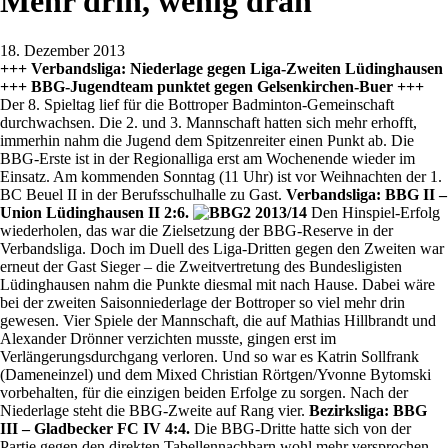
Mehr drin, wenig dran
18. Dezember 2013
+++ Verbandsliga: Niederlage gegen Liga-Zweiten Lüdinghausen
+++ BBG-Jugendteam punktet gegen Gelsenkirchen-Buer +++
Der 8. Spieltag lief für die Bottroper Badminton-Gemeinschaft
durchwachsen. Die 2. und 3. Mannschaft hatten sich mehr erhofft,
immerhin nahm die Jugend dem Spitzenreiter einen Punkt ab. Die
BBG-Erste ist in der Regionalliga erst am Wochenende wieder im
Einsatz. Am kommenden Sonntag (11 Uhr) ist vor Weihnachten der 1.
BC Beuel II in der Berufsschulhalle zu Gast.
Verbandsliga: BBG II –
Union Lüdinghausen II 2:6.
Den Hinspiel-Erfolg
wiederholen, das war die Zielsetzung der BBG-Reserve in der
Verbandsliga. Doch im Duell des Liga-Dritten gegen den Zweiten war
erneut der Gast Sieger – die Zweitvertretung des Bundesligisten
Lüdinghausen nahm die Punkte diesmal mit nach Hause. Dabei wäre
bei der zweiten Saisonniederlage der Bottroper so viel mehr drin
gewesen. Vier Spiele der Mannschaft, die auf Mathias Hillbrandt und
Alexander Drönner verzichten musste, gingen erst im
Verlängerungsdurchgang verloren. Und so war es Katrin Sollfrank
(Dameneinzel) und dem Mixed Christian Rörtgen/Yvonne Bytomski
vorbehalten, für die einzigen beiden Erfolge zu sorgen. Nach der
Niederlage steht die BBG-Zweite auf Rang vier.
Bezirksliga: BBG
III – Gladbecker FC IV 4:4.
Die BBG-Dritte hatte sich von der
Partie gegen den direkten Tabellennachbarn wohl mehr versprochen,