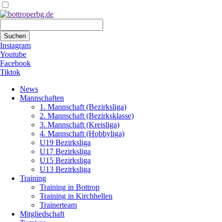
Suchbegriffe
Suchen
Instagram
Youtube
Facebook
Tiktok
Navigation
News
überspringen
Mannschaften
1. Mannschaft (Bezirksliga)
2. Mannschaft (Bezirksklasse)
3. Mannschaft (Kreisliga)
4. Mannschaft (Hobbyliga)
U19 Bezirksliga
U17 Bezirksliga
U15 Bezirksliga
U13 Bezirksliga
Training
Training in Bottrop
Training in Kirchhellen
Trainerteam
Mitgliedschaft