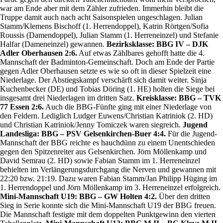
war am Ende aber mit dem Zähler zufrieden. Immerhin bleibt die
Truppe damit auch nach acht Saisonspielen ungeschlagen. Julian
Stamm/Klemens Bischoff (1. Herrendoppel), Katrin Rörtgen/Sofia
Roussis (Damendoppel), Julian Stamm (1. Herreneinzel) und Stefanie
Halfar (Dameneinzel) gewannen.
Bezirksklasse: BBG IV – DJK
Adler Oberhausen 2:6.
Auf etwas Zählbares gehofft hatte die 4.
Mannschaft der Badminton-Gemeinschaft. Doch am Ende der Partie
gegen Adler Oberhausen setzte es wie so oft in dieser Spielzeit eine
Niederlage. Der Abstiegskampf verschärft sich damit weiter. Sinja
Kuchenbecker (DE) und Tobias Döring (1. HE) holten die Siege bei
insgesamt drei Niederlagen im dritten Satz.
Kreisklasse: BBG – TVK
77 Essen 2:6.
Auch die BBG-Fünfte ging mit einer Niederlage von
den Feldern. Lediglich Ludger Euwens/Christian Katriniok (2. HD)
und Christian Katriniok/Jenny Tomiczek waren siegreich.
Jugend
Landesliga: BBG – PSV Gelsenkirchen-Buer 4:4.
Für die Jugend-
Mannschaft der BBG reichte es hauchdünn zu einem Unentschieden
gegen den Spitzenreiter aus Gelsenkirchen. Jörn Möllenkamp und
David Semrau (2. HD) sowie Fabian Stamm im 1. Herreneinzel
behielten im Verlängerungsdurchgang die Nerven und gewannen mit
22:20 bzw. 21:19. Dazu waren Fabian Stamm/Jan Philipp Hüging im
1. Herrendoppel und Jörn Möllenkamp im 3. Herreneinzel erfolgreich.
Mini-Mannschaft U19: BBG – GW Holten 4:2.
Über den dritten
Sieg in Serie konnte sich die Mini-Mannschaft U19 der BBG freuen.
Die Mannschaft festigte mit dem doppelten Punktgewinn den vierten