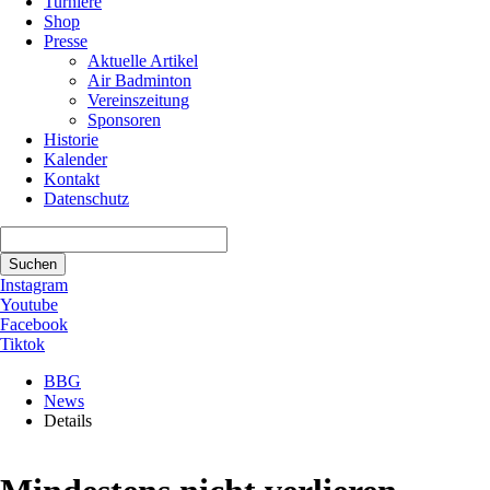
Turniere
Shop
Presse
Aktuelle Artikel
Air Badminton
Vereinszeitung
Sponsoren
Historie
Kalender
Kontakt
Datenschutz
Suchbegriffe
Suchen
Instagram
Youtube
Facebook
Tiktok
BBG
News
Details