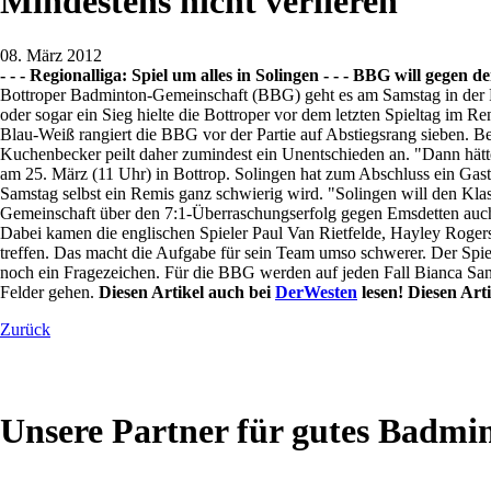
Mindestens nicht verlieren
08. März 2012
- - - Regionalliga: Spiel um alles in Solingen - - - BBG will gege
Bottroper Badminton-Gemeinschaft (BBG) geht es am Samstag in der Re
oder sogar ein Sieg hielte die Bottroper vor dem letzten Spieltag im R
Blau-Weiß rangiert die BBG vor der Partie auf Abstiegsrang sieben. Be
Kuchenbecker peilt daher zumindest ein Unentschieden an. "Dann hätte
am 25. März (11 Uhr) in Bottrop. Solingen hat zum Abschluss ein Gas
Samstag selbst ein Remis ganz schwierig wird. "Solingen will den Kla
Gemeinschaft über den 7:1-Überraschungserfolg gegen Emsdetten auch
Dabei kamen die englischen Spieler Paul Van Rietfelde, Hayley Rogers
treffen. Das macht die Aufgabe für sein Team umso schwerer. Der Spie
noch ein Fragezeichen. Für die BBG werden auf jeden Fall Bianca Sa
Felder gehen.
Diesen Artikel auch bei
DerWesten
lesen!
Diesen Art
Zurück
Unsere Partner für gutes Badmi