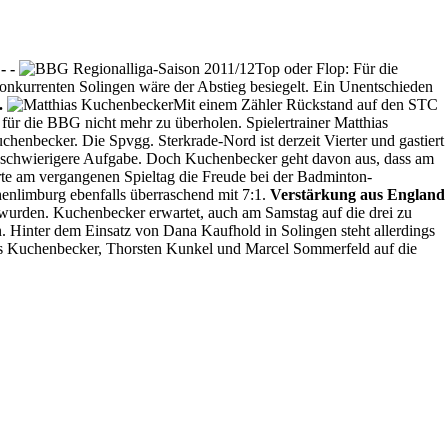
- -
Top oder Flop: Für die
onkurrenten Solingen wäre der Abstieg besiegelt. Ein Unentschieden
.
Mit einem Zähler Rückstand auf den STC
 für die BBG nicht mehr zu überholen. Spielertrainer Matthias
enbecker. Die Spvgg. Sterkrade-Nord ist derzeit Vierter und gastiert
h schwierigere Aufgabe. Doch Kuchenbecker geht davon aus, dass am
hrte am vergangenen Spieltag die Freude bei der Badminton-
enlimburg ebenfalls überraschend mit 7:1.
Verstärkung aus England
 wurden. Kuchenbecker erwartet, auch am Samstag auf die drei zu
. Hinter dem Einsatz von Dana Kaufhold in Solingen steht allerdings
mas Kuchenbecker, Thorsten Kunkel und Marcel Sommerfeld auf die