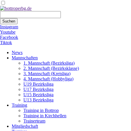
Suchbegriffe
Suchen
Instagram
Youtube
Facebook
Tiktok
Navigation
News
überspringen
Mannschaften
1. Mannschaft (Bezirksliga)
2. Mannschaft (Bezirksklasse)
3. Mannschaft (Kreisliga)
4. Mannschaft (Hobbyliga)
U19 Bezirksliga
U17 Bezirksliga
U15 Bezirksliga
U13 Bezirksliga
Training
Training in Bottrop
Training in Kirchhellen
Trainerteam
Mitgliedschaft