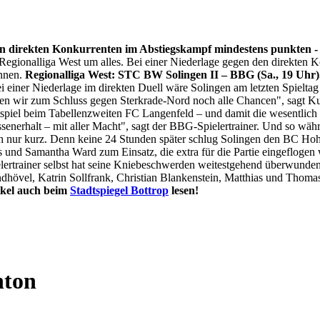
n den direkten Konkurrenten im Abstiegskampf mindestens punkten - 
gionalliga West um alles. Bei einer Niederlage gegen den direkten K
ennen.
Regionalliga West: STC BW Solingen II – BBG (Sa., 19 Uhr)
i einer Niederlage im direkten Duell wäre Solingen am letzten Spieltag
n wir zum Schluss gegen Sterkrade-Nord noch alle Chancen", sagt Kuch
tspiel beim Tabellenzweiten FC Langenfeld – und damit die wesentlic
ssenerhalt – mit aller Macht", sagt der BBG-Spielertrainer. Und so wä
 nur kurz. Denn keine 24 Stunden später schlug Solingen den BC Hoh
 und Samantha Ward zum Einsatz, die extra für die Partie eingeflogen
lertrainer selbst hat seine Kniebeschwerden weitestgehend überwunden
ndhövel, Katrin Sollfrank, Christian Blankenstein, Matthias und Tho
ikel auch beim
Stadtspiegel Bottrop
lesen!
nton