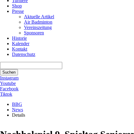
Turniere
Shop
Presse
Aktuelle Artikel
Air Badminton
Vereinszeitung
Sponsoren
Historie
Kalender
Kontakt
Datenschutz
Suchbegriffe
Suchen
Instagram
Youtube
Facebook
Tiktok
BBG
News
Details