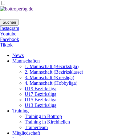
Suchbegriffe
Suchen
Instagram
Youtube
Facebook
Tiktok
Navigation
News
überspringen
Mannschaften
1. Mannschaft (Bezirksliga)
2. Mannschaft (Bezirksklasse)
3. Mannschaft (Kreisliga)
4. Mannschaft (Hobbyliga)
U19 Bezirksliga
U17 Bezirksliga
U15 Bezirksliga
U13 Bezirksliga
Training
Training in Bottrop
Training in Kirchhellen
Trainerteam
Mitgliedschaft