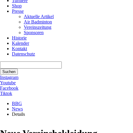
Turniere
Shop
Presse
Aktuelle Artikel
Air Badminton
Vereinszeitung
Sponsoren
Historie
Kalender
Kontakt
Datenschutz
Suchbegriffe
Suchen
Instagram
Youtube
Facebook
Tiktok
BBG
News
Details