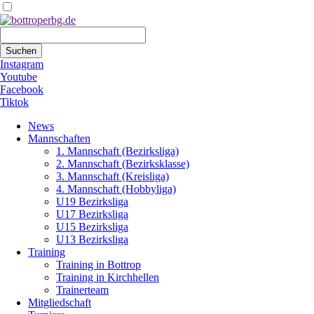
Suchbegriffe
Suchen
Instagram
Youtube
Facebook
Tiktok
Navigation
News
überspringen
Mannschaften
1. Mannschaft (Bezirksliga)
2. Mannschaft (Bezirksklasse)
3. Mannschaft (Kreisliga)
4. Mannschaft (Hobbyliga)
U19 Bezirksliga
U17 Bezirksliga
U15 Bezirksliga
U13 Bezirksliga
Training
Training in Bottrop
Training in Kirchhellen
Trainerteam
Mitgliedschaft