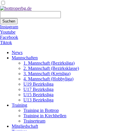
Suchbegriffe
Suchen
Instagram
Youtube
Facebook
Tiktok
Navigation
News
überspringen
Mannschaften
1. Mannschaft (Bezirksliga)
2. Mannschaft (Bezirksklasse)
3. Mannschaft (Kreisliga)
4. Mannschaft (Hobbyliga)
U19 Bezirksliga
U17 Bezirksliga
U15 Bezirksliga
U13 Bezirksliga
Training
Training in Bottrop
Training in Kirchhellen
Trainerteam
Mitgliedschaft