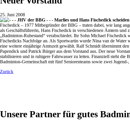
Neuer Vorstand
25. Juni 2008
- - - JHV der BBG - - - Marlies und Hans Fischedick scheiden 
Fischedick – 1977 Mitbegründer der BBG – traten dabei, wie lang ange
als Geschäftsführerin, Hans Fischedick in verschiedenen Ämtern und z
„Badminton-Ruhestand“ verabschiedet. Ihr Sohn Michael Fischedick wurd
Fischedicks Nachfolge an. Als Sportwartin wurde Nina van de Water
eine weitere einjährige Amtszeit gewählt. Ralf Schmidt übernimmt den 
Papendick und Patrick Bürger aus dem Vorstand aus. Der neue Vorstan
stabilisieren und in ruhigere Fahrwasser zu leiten. Finanziell steht 
Badminton-Gemeinschaft mit fünf Seniorenteams sowie zwei Jugend-, ei
Zurück
Unsere Partner für gutes Badmi