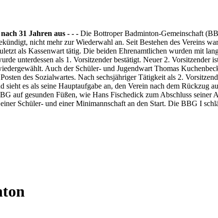
nach 31 Jahren aus - - -
Die Bottroper Badminton-Gemeinschaft (BBG
kündigt, nicht mehr zur Wiederwahl an. Seit Bestehen des Vereins war
uletzt als Kassenwart tätig. Die beiden Ehrenamtlichen wurden mit lan
e unterdessen als 1. Vorsitzender bestätigt. Neuer 2. Vorsitzender ist
 wiedergewählt. Auch der Schüler- und Jugendwart Thomas Kuchenbeck
Posten des Sozialwartes. Nach sechsjähriger Tätigkeit als 2. Vorsitze
d sieht es als seine Hauptaufgabe an, den Verein nach dem Rückzug a
die BBG auf gesunden Füßen, wie Hans Fischedick zum Abschluss seiner A
ner Schüler- und einer Minimannschaft an den Start. Die BBG I schlägt
nton