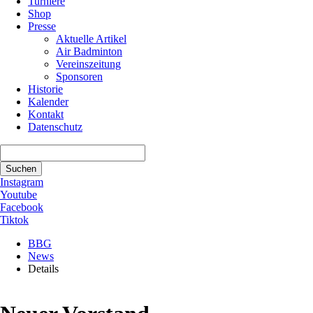
Turniere
Shop
Presse
Aktuelle Artikel
Air Badminton
Vereinszeitung
Sponsoren
Historie
Kalender
Kontakt
Datenschutz
Suchbegriffe
Suchen
Instagram
Youtube
Facebook
Tiktok
BBG
News
Details