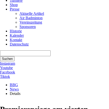
Turniere
Shop
Presse
Aktuelle Artikel
Air Badminton
Vereinszeitung
Sponsoren
Historie
Kalender
Kontakt
Datenschutz
Suchbegriffe
Suchen
Instagram
Youtube
Facebook
Tiktok
BBG
News
Details