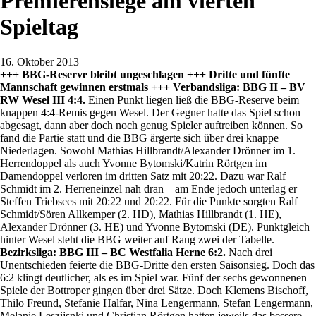
Premierensiege am vierten
Spieltag
16. Oktober 2013
+++ BBG-Reserve bleibt ungeschlagen +++ Dritte und fünfte
Mannschaft gewinnen erstmals +++
Verbandsliga: BBG II – BV
RW Wesel III 4:4.
Einen Punkt liegen ließ die BBG-Reserve beim
knappen 4:4-Remis gegen Wesel. Der Gegner hatte das Spiel schon
abgesagt, dann aber doch noch genug Spieler auftreiben können. So
fand die Partie statt und die BBG ärgerte sich über drei knappe
Niederlagen. Sowohl Mathias Hillbrandt/Alexander Drönner im 1.
Herrendoppel als auch Yvonne Bytomski/Katrin Rörtgen im
Damendoppel verloren im dritten Satz mit 20:22. Dazu war Ralf
Schmidt im 2. Herreneinzel nah dran – am Ende jedoch unterlag er
Steffen Triebsees mit 20:22 und 20:22. Für die Punkte sorgten Ralf
Schmidt/Sören Allkemper (2. HD), Mathias Hillbrandt (1. HE),
Alexander Drönner (3. HE) und Yvonne Bytomski (DE). Punktgleich
hinter Wesel steht die BBG weiter auf Rang zwei der Tabelle.
Bezirksliga: BBG III – BC Westfalia Herne 6:2.
Nach drei
Unentschieden feierte die BBG-Dritte den ersten Saisonsieg. Doch das
6:2 klingt deutlicher, als es im Spiel war. Fünf der sechs gewonnenen
Spiele der Bottroper gingen über drei Sätze. Doch Klemens Bischoff,
Thilo Freund, Stefanie Halfar, Nina Lengermann, Stefan Lengermann,
Melanie Leszijsnki und Christian Rörtgen hatten jeweils das bessere