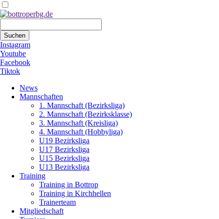
Suchbegriffe
Suchen
Instagram
Youtube
Facebook
Tiktok
Navigation
News
überspringen
Mannschaften
1. Mannschaft (Bezirksliga)
2. Mannschaft (Bezirksklasse)
3. Mannschaft (Kreisliga)
4. Mannschaft (Hobbyliga)
U19 Bezirksliga
U17 Bezirksliga
U15 Bezirksliga
U13 Bezirksliga
Training
Training in Bottrop
Training in Kirchhellen
Trainerteam
Mitgliedschaft