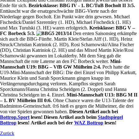
Ende für sich.
Bezirksklasse: BBG IV - 1. BC/TuB Bocholt II 3:5.
Enttäuscht war die ersatzgeschwächte BBG-Vierte nach der
Niederlage gegen Bocholt. Ein Punkt wäre drin gewesen. Michael
Fischedick/Daniel Szeremley (1. HD), Michael Fischedick (1. HE)
und Max Turulski (3. HE) waren erfolgreich.
Kreisklasse: BBG V –
FC Borbeck 5:3.
Den ersten Saisonsieg erkämpfte
sich auch die BBG-Fünfte. Martin Kleie/Stefan Alff (1. HD), Heinz
Struck/Christian Katriniok (2. HD), Rosi Scharnowski/Alina Fischer
(DD), Christian Katriniok (2. HE) und das Mixed Martin Kleie/Rosi
Scharnowski gewannen im Lokalderby. Mit dem Sieg gab die
Mannschaft die rote Laterne an den FC Borbeck weiter.
Mini-
Mannschaft U19: BBG – VfB GW Mülheim 2:4.
Pech hatte die
U19-Mini-Mannschaft der BBG: Die drei Einzel von Philipp Karkutt,
Maurice Klein und Sarah Sporckmann gingen knapp im
Verlängerungsdurchgang verloren. Kampflos siegten Sarah
Sporckmann/Hanna Christina Scheidgen (2. Doppel) und Hanna
Christina Scheidgen im 4. Einzel.
Mini-Mannschaft U13: BBG M II
– 1. BV Mülheim III 0:6.
Ohne Chance waren die U13-Talente der
Badminton-Gemeinschaft. 0:6 hieß es gegen die Mülheimer, die drei
von vier Spielen gewonnen haben.
Diesen Artikel auch bei
Bottrop.Sport
lesen!
Diesen Artikel auch beim
Stadtspiegel
Bottrop
lesen!
Artikel auch bei der
WAZ Bottrop
lesen!
Zurück