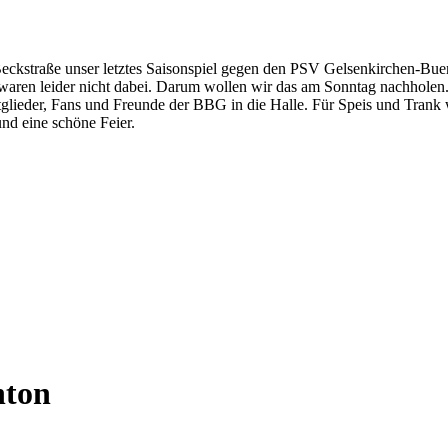
ckstraße unser letztes Saisonspiel gegen den PSV Gelsenkirchen-Buer st
h waren leider nicht dabei. Darum wollen wir das am Sonntag nachhole
itglieder, Fans und Freunde der BBG in die Halle. Für Speis und Trank
und eine schöne Feier.
nton