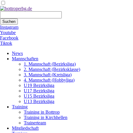
Suchbegriffe
Suchen
Instagram
Youtube
Facebook
Tiktok
Navigation
News
überspringen
Mannschaften
1. Mannschaft (Bezirksliga)
2. Mannschaft (Bezirksklasse)
3. Mannschaft (Kreisliga)
4. Mannschaft (Hobbyliga)
U19 Bezirksliga
U17 Bezirksliga
U15 Bezirksliga
U13 Bezirksliga
Training
Training in Bottrop
Training in Kirchhellen
Trainerteam
Mitgliedschaft