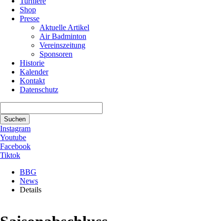
Turniere
Shop
Presse
Aktuelle Artikel
Air Badminton
Vereinszeitung
Sponsoren
Historie
Kalender
Kontakt
Datenschutz
Suchbegriffe
Suchen
Instagram
Youtube
Facebook
Tiktok
BBG
News
Details