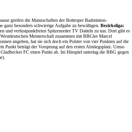
ause greifen die Mannschaften der Bottroper Badminton-
ine ganz besonders schwierige Aufgabe zu bewältigen.
Bezirksliga:
 und verlustpunkfreien Spitzenreiter TV Datteln zu tun. Dort gibt es
r Westdeutschen Meisterschaft zusammen mit BBGler Marcel
nen angehen, hat sie sich doch ein Polster von vier Punkten auf die
in Punkt beträgt der Vorsprung auf den ersten Abstiegsplatz. Umso
m Gladbecker FC einen Punkt ab. Im Hinspiel unterlag die BBG gegen
r).