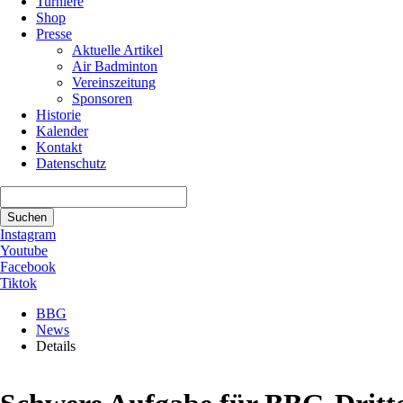
Turniere
Shop
Presse
Aktuelle Artikel
Air Badminton
Vereinszeitung
Sponsoren
Historie
Kalender
Kontakt
Datenschutz
Suchbegriffe
Suchen
Instagram
Youtube
Facebook
Tiktok
BBG
News
Details