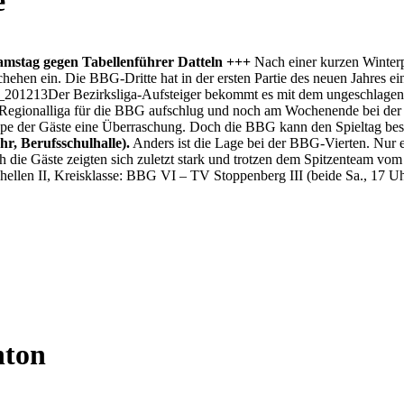
e
amstag gegen Tabellenführer Datteln +++
Nach einer kurzen Winterp
ehen ein. Die BBG-Dritte hat in der ersten Partie des neuen Jahres e
Der Bezirksliga-Aufsteiger bekommt es mit dem ungeschlagenen
r Regionalliga für die BBG aufschlug und noch am Wochenende bei de
pe der Gäste eine Überraschung. Doch die BBG kann den Spieltag beson
hr, Berufsschulhalle).
Anders ist die Lage bei der BBG-Vierten. Nur e
die Gäste zeigten sich zuletzt stark und trotzen dem Spitzenteam vo
llen II, Kreisklasse: BBG VI – TV Stoppenberg III (beide Sa., 17 Uh
nton