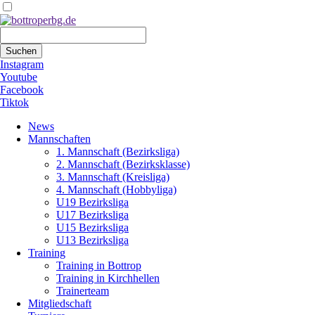
Suchbegriffe
Suchen
Instagram
Youtube
Facebook
Tiktok
Navigation
News
überspringen
Mannschaften
1. Mannschaft (Bezirksliga)
2. Mannschaft (Bezirksklasse)
3. Mannschaft (Kreisliga)
4. Mannschaft (Hobbyliga)
U19 Bezirksliga
U17 Bezirksliga
U15 Bezirksliga
U13 Bezirksliga
Training
Training in Bottrop
Training in Kirchhellen
Trainerteam
Mitgliedschaft