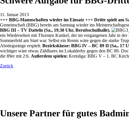
Schwere Aufgabe für BBG-Dritt
11. Januar 2013
+++ BBG-Mannschaften wieder im Einsatz +++ Dritte spielt am S
Gemeinschaft (BBG) bereits am Samstag wieder ins Meisterschaftsgesch
BBG III – TV Datteln (Sa., 19.30 Uhr, Berufsschulhalle).
ein Wiedersehen mit Thorsten Kunkel, der im vergangenen Jahr in de
Sommerfeld am Start war. Selbst ein Remis wäre gegen die starke Trup
Abstiegsränge erspielt.
Bezirksklasse: BBG IV – BC 89 II (Sa., 17 U
wichtiger wäre etwas Zählbares im Lokalderby gegen den BC 89. Doch 
die 89er mit 2:6.
Außerdem spielen:
Kreisliga: BBG V – 1. BC Kirchhe
Zurück
Unsere Partner für gutes Badmi