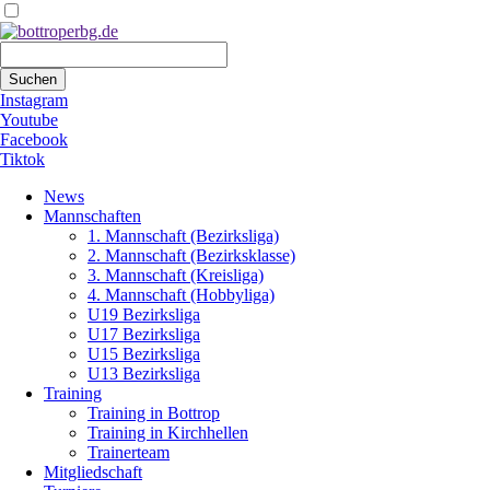
Suchbegriffe
Suchen
Instagram
Youtube
Facebook
Tiktok
Navigation
News
überspringen
Mannschaften
1. Mannschaft (Bezirksliga)
2. Mannschaft (Bezirksklasse)
3. Mannschaft (Kreisliga)
4. Mannschaft (Hobbyliga)
U19 Bezirksliga
U17 Bezirksliga
U15 Bezirksliga
U13 Bezirksliga
Training
Training in Bottrop
Training in Kirchhellen
Trainerteam
Mitgliedschaft