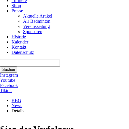
Turniere
Shop
Presse
Aktuelle Artikel
Air Badminton
Vereinszeitung
Sponsoren
Historie
Kalender
Kontakt
Datenschutz
Suchbegriffe
Suchen
Instagram
Youtube
Facebook
Tiktok
BBG
News
Details