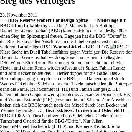
Sieg des Verfolgers
23. November 2011
- - - BBG-Reserve erobert Landesliga-Spitze - - - Niederlage für
BBG III im Lokalderby - - -
Die 2. Mannschaft der Bottroper
Badminton-Gemeinschaft (BBG) konnte sich in der Landesliga über
einen Sieg im Spitzenspiel freuen. Dagegen hat die BBG-"Dritte" in
der Bezirksklasse den Anschluss an die Tabellenspitze erst einmal
verloren.
Landesliga: DSC Wanne-Eickel – BBG II 1:7.
Klare Sache im Duell Tabellenführer gegen Verfolger: Die Reserve der
Badminton-Gemeinschaft verdrängte nach nur einem Spieltag den
DSC Wanne-Eickel vom Platz an der Sonne und steht nun mit vier
Siegen und einem Remis wieder selbst an der Spitze. Fabian Lange
und Jörn Becker holten das 1. Herrendoppel für die Gäste. Das 2.
Herrendoppel ging kampflos an die BBG, das Damendoppel strich
Wanne-Eickel ohne Spiel ein. In den Einzeln entschieden die Bottroper
dann die Partie. Ralf Schmidt (1. HE) und Fabian Lange (2. HE)
hatten mit ihren Gegnern wenig Probleme. Alexander Drönner (3. HE)
und Yvonne Bytomski (DE) gewannen in drei Sätzen. Zum Abschluss
holten sich die BBGler auch noch das Mixed durch Jörn Becker und
Yvonne Bytomski - 7:1.
Bezirksklasse: Turnerbund Osterfeld II –
BBG III 6:2.
Enttäuschend verlief das Spiel beim Tabellenführer
Turnerbund Osterfeld für die BBG-"Dritte". Nur Julian
Stamm/Michael Fischedick (1. HD) und Klemens Bischoff/Sofia
Roussis (GD) punkteten. Drei Partien gegen den Lokalrivalen gingen