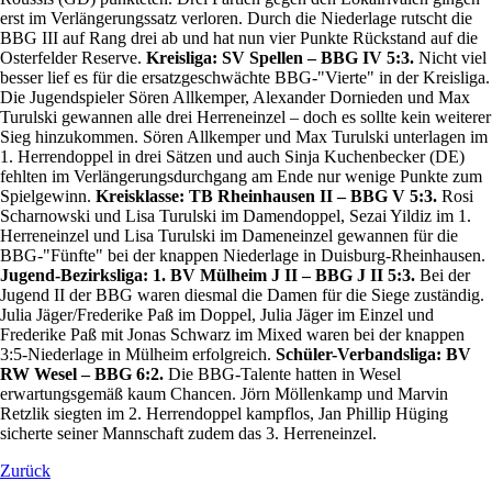
erst im Verlängerungssatz verloren. Durch die Niederlage rutscht die
BBG III auf Rang drei ab und hat nun vier Punkte Rückstand auf die
Osterfelder Reserve.
Kreisliga: SV Spellen – BBG IV 5:3.
Nicht viel
besser lief es für die ersatzgeschwächte BBG-"Vierte" in der Kreisliga.
Die Jugendspieler Sören Allkemper, Alexander Dornieden und Max
Turulski gewannen alle drei Herreneinzel – doch es sollte kein weiterer
Sieg hinzukommen. Sören Allkemper und Max Turulski unterlagen im
1. Herrendoppel in drei Sätzen und auch Sinja Kuchenbecker (DE)
fehlten im Verlängerungsdurchgang am Ende nur wenige Punkte zum
Spielgewinn.
Kreisklasse: TB Rheinhausen II – BBG V 5:3.
Rosi
Scharnowski und Lisa Turulski im Damendoppel, Sezai Yildiz im 1.
Herreneinzel und Lisa Turulski im Dameneinzel gewannen für die
BBG-"Fünfte" bei der knappen Niederlage in Duisburg-Rheinhausen.
Jugend-Bezirksliga: 1. BV Mülheim J II – BBG J II 5:3.
Bei der
Jugend II der BBG waren diesmal die Damen für die Siege zuständig.
Julia Jäger/Frederike Paß im Doppel, Julia Jäger im Einzel und
Frederike Paß mit Jonas Schwarz im Mixed waren bei der knappen
3:5-Niederlage in Mülheim erfolgreich.
Schüler-Verbandsliga: BV
RW Wesel – BBG 6:2.
Die BBG-Talente hatten in Wesel
erwartungsgemäß kaum Chancen. Jörn Möllenkamp und Marvin
Retzlik siegten im 2. Herrendoppel kampflos, Jan Phillip Hüging
sicherte seiner Mannschaft zudem das 3. Herreneinzel.
Zurück