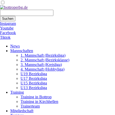
Suchbegriffe
Suchen
Instagram
Youtube
Facebook
Tiktok
Navigation
News
überspringen
Mannschaften
1. Mannschaft (Bezirksliga)
2. Mannschaft (Bezirksklasse)
3. Mannschaft (Kreisliga)
4. Mannschaft (Hobbyliga)
U19 Bezirksliga
U17 Bezirksliga
U15 Bezirksliga
U13 Bezirksliga
Training
Training in Bottrop
Training in Kirchhellen
Trainerteam
Mitgliedschaft