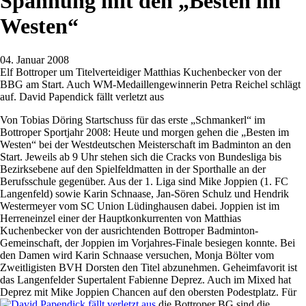
Spannung mit den „Besten im
Westen“
04. Januar 2008
Elf Bottroper um Titelverteidiger Matthias Kuchenbecker von der
BBG am Start. Auch WM-Medaillengewinnerin Petra Reichel schlägt
auf. David Papendick fällt verletzt aus
Von Tobias Döring Startschuss für das erste „Schmankerl“ im
Bottroper Sportjahr 2008: Heute und morgen gehen die „Besten im
Westen“ bei der Westdeutschen Meisterschaft im Badminton an den
Start. Jeweils ab 9 Uhr stehen sich die Cracks von Bundesliga bis
Bezirksebene auf den Spielfeldmatten in der Sporthalle an der
Berufsschule gegenüber. Aus der 1. Liga sind Mike Joppien (1. FC
Langenfeld) sowie Karin Schnaase, Jan-Sören Schulz und Hendrik
Westermeyer vom SC Union Lüdinghausen dabei. Joppien ist im
Herreneinzel einer der Hauptkonkurrenten von Matthias
Kuchenbecker von der ausrichtenden Bottroper Badminton-
Gemeinschaft, der Joppien im Vorjahres-Finale besiegen konnte. Bei
den Damen wird Karin Schnaase versuchen, Monja Bölter vom
Zweitligisten BVH Dorsten den Titel abzunehmen. Geheimfavorit ist
das Langenfelder Supertalent Fabienne Deprez. Auch im Mixed hat
Deprez mit Mike Joppien Chancen auf den obersten Podestplatz.
Für
die Bottroper BG sind die