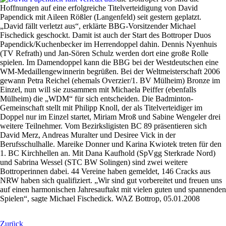
Hoffnungen auf eine erfolgreiche Titelverteidigung von David
Papendick mit Aileen Rößler (Langenfeld) seit gestern geplatzt.
„David fällt verletzt aus“, erklärte BBG-Vorsitzender Michael
Fischedick geschockt. Damit ist auch der Start des Bottroper Duos
Papendick/Kuchenbecker im Herrendoppel dahin. Dennis Nyenhuis
(TV Refrath) und Jan-Sören Schulz werden dort eine große Rolle
spielen. Im Damendoppel kann die BBG bei der Westdeutschen eine
WM-Medaillengewinnerin begrüßen. Bei der Weltmeisterschaft 2006
gewann Petra Reichel (ehemals Overzier/1. BV Mülheim) Bronze im
Einzel, nun will sie zusammen mit Michaela Peiffer (ebenfalls
Mülheim) die „WDM“ für sich entscheiden. Die Badminton-
Gemeinschaft stellt mit Philipp Knoll, der als Titelverteidiger im
Doppel nur im Einzel startet, Miriam Mroß und Sabine Wengeler drei
weitere Teilnehmer. Vom Bezirksligisten BC 89 präsentieren sich
David Merz, Andreas Muralter und Desiree Vick in der
Berufsschulhalle. Mareike Donner und Karina Kwiotek treten für den
1. BC Kirchhellen an. Mit Dana Kaufhold (SpVgg Sterkrade Nord)
und Sabrina Wessel (STC BW Solingen) sind zwei weitere
Bottroperinnen dabei. 44 Vereine haben gemeldet, 146 Cracks aus
NRW haben sich qualifiziert. „Wir sind gut vorbereitet und freuen uns
auf einen harmonischen Jahresauftakt mit vielen guten und spannenden
Spielen“, sagte Michael Fischedick. WAZ Bottrop, 05.01.2008
Zurück