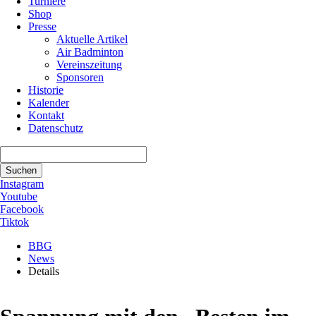
Turniere
Shop
Presse
Aktuelle Artikel
Air Badminton
Vereinszeitung
Sponsoren
Historie
Kalender
Kontakt
Datenschutz
Suchbegriffe
Suchen
Instagram
Youtube
Facebook
Tiktok
BBG
News
Details