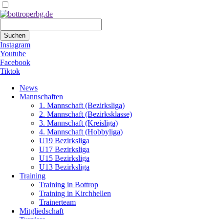
Suchbegriffe
Suchen
Instagram
Youtube
Facebook
Tiktok
Navigation
News
überspringen
Mannschaften
1. Mannschaft (Bezirksliga)
2. Mannschaft (Bezirksklasse)
3. Mannschaft (Kreisliga)
4. Mannschaft (Hobbyliga)
U19 Bezirksliga
U17 Bezirksliga
U15 Bezirksliga
U13 Bezirksliga
Training
Training in Bottrop
Training in Kirchhellen
Trainerteam
Mitgliedschaft