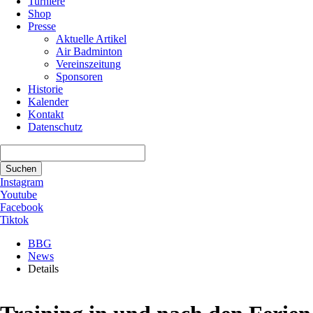
Turniere
Shop
Presse
Aktuelle Artikel
Air Badminton
Vereinszeitung
Sponsoren
Historie
Kalender
Kontakt
Datenschutz
Suchbegriffe
Suchen
Instagram
Youtube
Facebook
Tiktok
BBG
News
Details