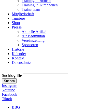
Training in Bottrop
Training in Kirchhellen
Trainerteam
Mitgliedschaft
Turniere
Shop
Presse
Aktuelle Artikel
Air Badminton
Vereinszeitung
Sponsoren
Historie
Kalender
Kontakt
Datenschutz
Suchbegriffe
Suchen
Instagram
Youtube
Facebook
Tiktok
BBG