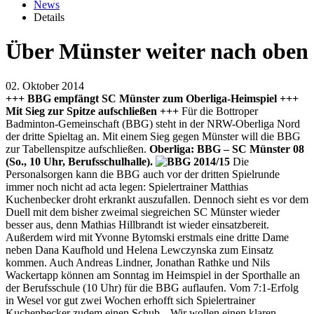
News
Details
Über Münster weiter nach oben
02. Oktober 2014
+++ BBG empfängt SC Münster zum Oberliga-Heimspiel +++
Mit Sieg zur Spitze aufschließen +++
Für die Bottroper
Badminton-Gemeinschaft (BBG) steht in der NRW-Oberliga Nord
der dritte Spieltag an. Mit einem Sieg gegen Münster will die BBG
zur Tabellenspitze aufschließen.
Oberliga: BBG – SC Münster 08
(So., 10 Uhr, Berufsschulhalle).
Die
Personalsorgen kann die BBG auch vor der dritten Spielrunde
immer noch nicht ad acta legen: Spielertrainer Matthias
Kuchenbecker droht erkrankt auszufallen. Dennoch sieht es vor dem
Duell mit dem bisher zweimal siegreichen SC Münster wieder
besser aus, denn Mathias Hillbrandt ist wieder einsatzbereit.
Außerdem wird mit Yvonne Bytomski erstmals eine dritte Dame
neben Dana Kaufhold und Helena Lewczynska zum Einsatz
kommen. Auch Andreas Lindner, Jonathan Rathke und Nils
Wackertapp können am Sonntag im Heimspiel in der Sporthalle an
der Berufsschule (10 Uhr) für die BBG auflaufen. Vom 7:1-Erfolg
in Wesel vor gut zwei Wochen erhofft sich Spielertrainer
Kuchenbecker zudem einen Schub. „Wir wollen einen klaren