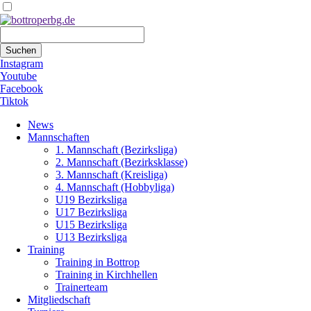
Suchbegriffe
Suchen
Instagram
Youtube
Facebook
Tiktok
Navigation
News
überspringen
Mannschaften
1. Mannschaft (Bezirksliga)
2. Mannschaft (Bezirksklasse)
3. Mannschaft (Kreisliga)
4. Mannschaft (Hobbyliga)
U19 Bezirksliga
U17 Bezirksliga
U15 Bezirksliga
U13 Bezirksliga
Training
Training in Bottrop
Training in Kirchhellen
Trainerteam
Mitgliedschaft