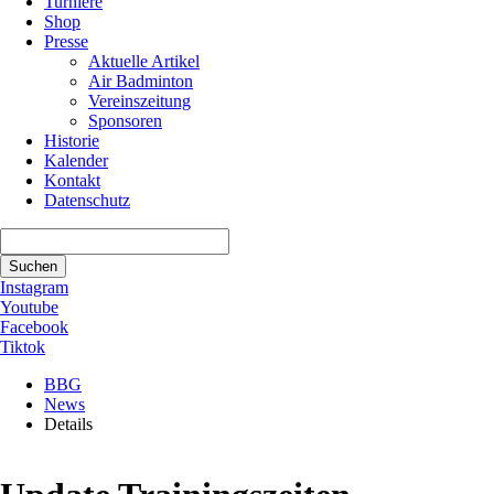
Turniere
Shop
Presse
Aktuelle Artikel
Air Badminton
Vereinszeitung
Sponsoren
Historie
Kalender
Kontakt
Datenschutz
Suchbegriffe
Suchen
Instagram
Youtube
Facebook
Tiktok
BBG
News
Details