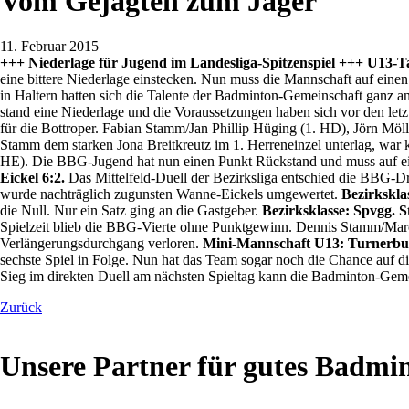
Vom Gejagten zum Jäger
11. Februar 2015
+++ Niederlage für Jugend im Landesliga-Spitzenspiel +++ U13-Ta
eine bittere Niederlage einstecken. Nun muss die Mannschaft auf eine
in Haltern hatten sich die Talente der Badminton-Gemeinschaft ganz a
stand eine Niederlage und die Voraussetzungen haben sich vor den letz
für die Bottroper. Fabian Stamm/Jan Phillip Hüging (1. HD), Jörn M
Stamm dem starken Jona Breitkreutz im 1. Herreneinzel unterlag, war 
HE). Die BBG-Jugend hat nun einen Punkt Rückstand und muss auf ei
Eickel 6:2.
Das Mittelfeld-Duell der Bezirksliga entschied die BBG-Drit
wurde nachträglich zugunsten Wanne-Eickels umgewertet.
Bezirkskla
die Null. Nur ein Satz ging an die Gastgeber.
Bezirksklasse: Spvgg. 
Spielzeit blieb die BBG-Vierte ohne Punktgewinn. Dennis Stamm/Marcu
Verlängerungsdurchgang verloren.
Mini-Mannschaft U13: Turnerbun
sechste Spiel in Folge. Nun hat das Team sogar noch die Chance auf d
Sieg im direkten Duell am nächsten Spieltag kann die Badminton-Gem
Zurück
Unsere Partner für gutes Badmi