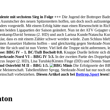
lente mit sechstem Sieg in Folge +++
Die Jugend der Bottroper Badm
n Ausrutscher des neuen Spitzenreiters hoffen, um doch noch aufzustei
nders vorgestellt. Mit einem Erfolg hätte man einen Riesenschritt in 
ten beiden Ligapartien der Saison geändert. Nun ist der ATV Gejagter 
öllenkamp/David Semrau (2. HD) und auch Larissa Kunde/Natascha Kun
klar, dass es mit einem Zähler schwer werden würde. Zum Schluss blie
nen Aussetzer Halterns hoffen – und gleichzeitig gegen Sterkrade-N
te für sich und ist nun Vierter. Viel ließ die Truppe nicht anbrennen, 
sse: BBG IV – 1. BC/TuB Bocholt 0:8.
Knappe Duelle lieferte sich 
Sterkrade-Nord VI – BBG IV 5:3.
In der zweiten Partie des Doppelspi
s Jasper (2. HD), Lisa Turulski/Kirsten Finge (DD) und Dennis Stamm 
d Osterfeld M II – BBG 1:5.
Die Erfolgsserie der B
ie Meisterschaft. Tabellenführer Spvgg. Sterkrade-Nord hat nur noch e
einschaft vorbeiziehen.
Diesen Artikel auch bei
Bottrop.Sport
lesen!
nton