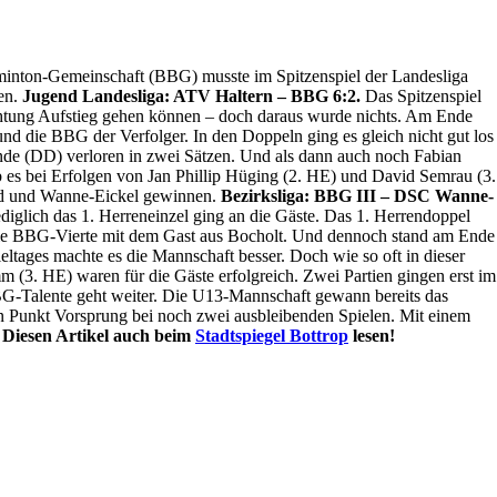
inton-Gemeinschaft (BBG) musste im Spitzenspiel der Landesliga
gen.
Jugend Landesliga: ATV Haltern – BBG 6:2.
Das Spitzenspiel
Richtung Aufstieg gehen können – doch daraus wurde nichts. Am Ende
und die BBG der Verfolger. In den Doppeln ging es gleich nicht gut los
de (DD) verloren in zwei Sätzen. Und als dann auch noch Fabian
b es bei Erfolgen von Jan Phillip Hüging (2. HE) und David Semrau (3.
ord und Wanne-Eickel gewinnen.
Bezirksliga: BBG III – DSC Wanne-
lediglich das 1. Herreneinzel ging an die Gäste. Das 1. Herrendoppel
die BBG-Vierte mit dem Gast aus Bocholt. Und dennoch stand am Ende
eltages machte es die Mannschaft besser. Doch wie so oft in dieser
(3. HE) waren für die Gäste erfolgreich. Zwei Partien gingen erst im
BG-Talente geht weiter. Die U13-Mannschaft gewann bereits das
in Punkt Vorsprung bei noch zwei ausbleibenden Spielen. Mit einem
Diesen Artikel auch beim
Stadtspiegel Bottrop
lesen!