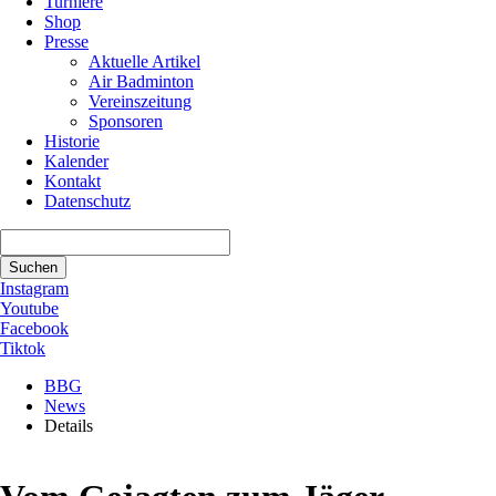
Turniere
Shop
Presse
Aktuelle Artikel
Air Badminton
Vereinszeitung
Sponsoren
Historie
Kalender
Kontakt
Datenschutz
Suchbegriffe
Suchen
Instagram
Youtube
Facebook
Tiktok
BBG
News
Details