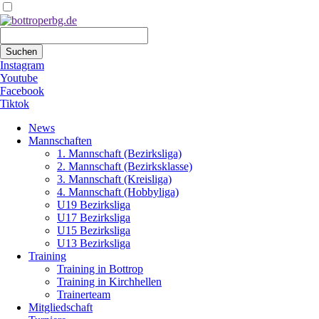
Suchbegriffe
Suchen
Instagram
Youtube
Facebook
Tiktok
Navigation
News
überspringen
Mannschaften
1. Mannschaft (Bezirksliga)
2. Mannschaft (Bezirksklasse)
3. Mannschaft (Kreisliga)
4. Mannschaft (Hobbyliga)
U19 Bezirksliga
U17 Bezirksliga
U15 Bezirksliga
U13 Bezirksliga
Training
Training in Bottrop
Training in Kirchhellen
Trainerteam
Mitgliedschaft