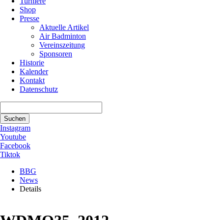
Turniere
Shop
Presse
Aktuelle Artikel
Air Badminton
Vereinszeitung
Sponsoren
Historie
Kalender
Kontakt
Datenschutz
Suchbegriffe
Suchen
Instagram
Youtube
Facebook
Tiktok
BBG
News
Details