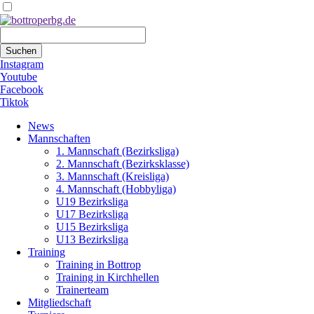
Suchbegriffe
Suchen
Instagram
Youtube
Facebook
Tiktok
Navigation
News
überspringen
Mannschaften
1. Mannschaft (Bezirksliga)
2. Mannschaft (Bezirksklasse)
3. Mannschaft (Kreisliga)
4. Mannschaft (Hobbyliga)
U19 Bezirksliga
U17 Bezirksliga
U15 Bezirksliga
U13 Bezirksliga
Training
Training in Bottrop
Training in Kirchhellen
Trainerteam
Mitgliedschaft