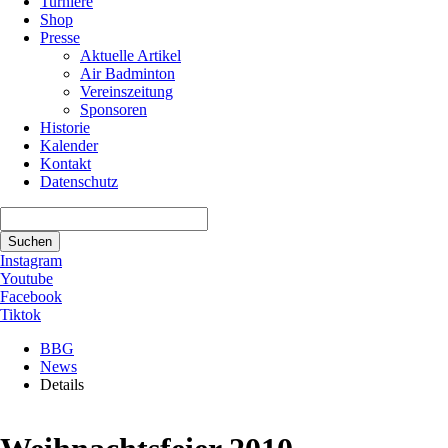
Turniere
Shop
Presse
Aktuelle Artikel
Air Badminton
Vereinszeitung
Sponsoren
Historie
Kalender
Kontakt
Datenschutz
Suchbegriffe
Suchen
Instagram
Youtube
Facebook
Tiktok
BBG
News
Details