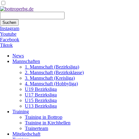
Suchbegriffe
Suchen
Instagram
Youtube
Facebook
Tiktok
Navigation
News
überspringen
Mannschaften
1. Mannschaft (Bezirksliga)
2. Mannschaft (Bezirksklasse)
3. Mannschaft (Kreisliga)
4. Mannschaft (Hobbyliga)
U19 Bezirksliga
U17 Bezirksliga
U15 Bezirksliga
U13 Bezirksliga
Training
Training in Bottrop
Training in Kirchhellen
Trainerteam
Mitgliedschaft